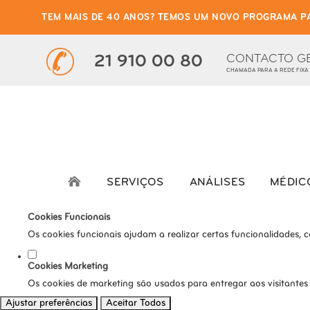
TEM MAIS DE 40 ANOS? TEMOS UM NOVO PROGRAMA P
Defina as suas preferênci
Este website utiliza cookies estritamente necessários, analíticos e func
CONTACTO G
21 910 00 80
CHAMADA PARA A REDE FIXA
Consulte a nossa
política de privacidade e de Cookies
.
Cookies necessários (obrigatório)
Os cookies necessários são cruciais para as funções básicas do s
Cookies Analíticos
Os cookies analíticos são usados para entender como os visitante
SERVIÇOS
ANÁLISES
MÉDIC
tráfego, etc.
Cookies Funcionais
Os cookies funcionais ajudam a realizar certas funcionalidades, 
Cookies Marketing
Os cookies de marketing são usados para entregar aos visitantes
Ajustar preferências
Aceitar Todos