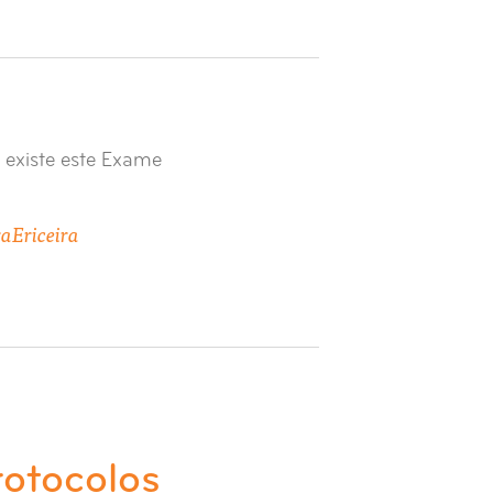
 existe este Exame
ra
Ericeira
rotocolos