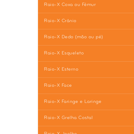
Raio-X Coxa ou Fémur
Raio-X Crânio
Raio-X Dedo (mão ou pé)
Raio-X Esqueleto
Raio-X Esterno
Raio-X Face
Raio-X Faringe e Laringe
Raio-X Grelha Costal
Raio-X Joelho