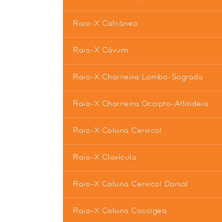
Raio-X Calcâneo
Raio-X Cávum
Raio-X Charneira Lombo-Sagrada
Raio-X Charneira Occipto-Atloideia
Raio-X Coluna Cervical
Raio-X Clavícula
Raio-X Coluna Cervical Dorsal
Raio-X Coluna Coccigea