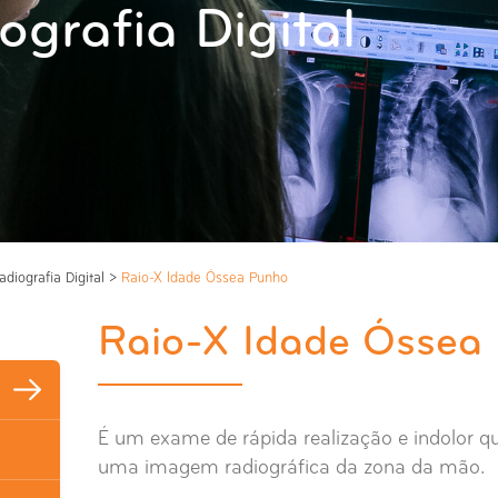
ografia Digital
adiografia Digital
>
Raio-X Idade Óssea Punho
Raio-X Idade Óssea
É um exame de rápida realização e indolor qu
uma imagem radiográfica da zona da mão.