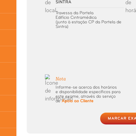
SINTRA
Travessa da Portela
Edifício Cintramédica
(junto à estação CP da Portela de
Sintra)
Nota
Informe-se acerca dos horários
e disponibilidade específicos para
este exame, através do serviço
de
Apoio ao Cliente
MARCAR EX