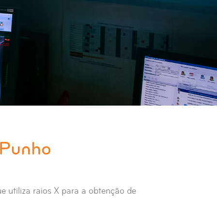
 Punho
e utiliza raios X para a obtenção de