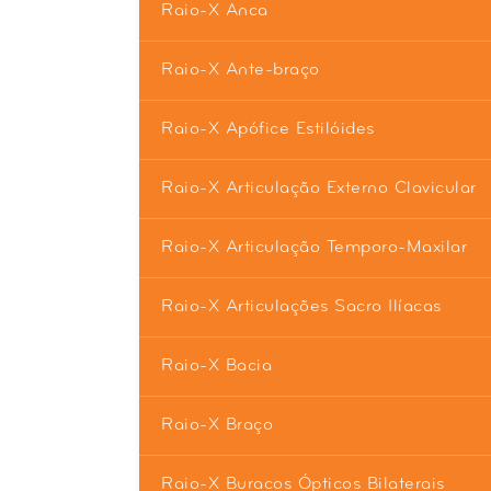
Raio-X Anca
Raio-X Ante-braço
Raio-X Apófice Estilóides
Raio-X Articulação Externo Clavicular
Raio-X Articulação Temporo-Maxilar
Raio-X Articulações Sacro Ilíacas
Raio-X Bacia
Raio-X Braço
Raio-X Buracos Ópticos Bilaterais