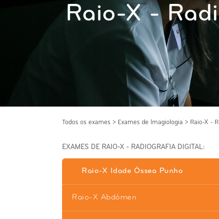
Raio-X - Radi
Todos os exames
>
Exames de Imagiologia
>
Raio-X - R
EXAMES DE RAIO-X - RADIOGRAFIA DIGITAL:
Raio-X Idade Óssea Punho
Raio-X Abdómen