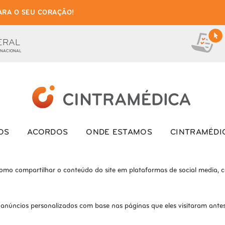
ARA O SEU CORAÇÃO!
as de cookies para este we
ionais, para lhe oferecer uma boa experiência de navegação e acesso a to
ERAL
 NACIONAL
ite e o site não funcionará da maneira pretendida sem eles
s interagem com o site. Esses cookies ajudam a fornecer informações so
OS
ACORDOS
ONDE ESTAMOS
CINTRAMÉDI
como compartilhar o conteúdo do site em plataformas de social media, co
 anúncios personalizados com base nas páginas que eles visitaram antes 