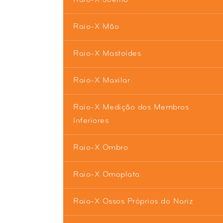
Raio-X Mão
Raio-X Mastoídes
Raio-X Maxilar
Raio-X Medição dos Membros
Inferiores
Raio-X Ombro
Raio-X Omoplata
Raio-X Ossos Próprios do Nariz