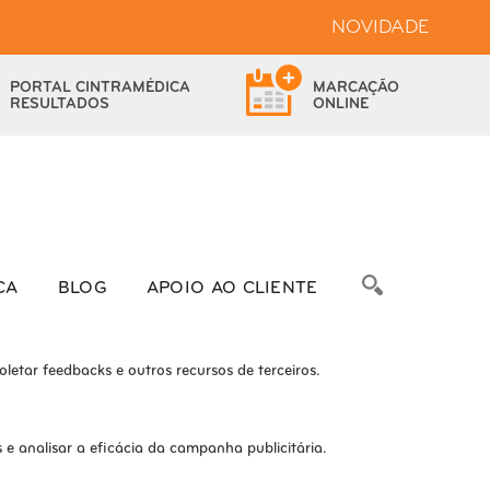
NOVIDADE
bsite.
PORTAL
CINTRAMÉDICA
MARCAÇÃO
das as funcionalidades.
RESULTADOS
ONLINE
bre as métricas do número de visitantes, taxa de rejeição, origem do
CA
BLOG
APOIO AO CLIENTE
letar feedbacks e outros recursos de terceiros.
e analisar a eficácia da campanha publicitária.