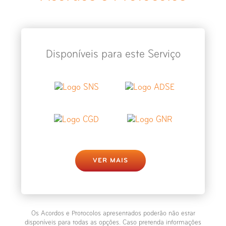
Raio-X Medição dos Membros
Inferiores
Raio-X Ombro
Disponíveis para este Serviço
Raio-X Omoplata
Raio-X Ossos Próprios do Nariz
Raio-X Partes Moles - Pescoço
Raio-X Pé
VER MAIS
Raio-X Punho
Raio-X Perna
Os Acordos e Protocolos apresentados poderão não estar
disponíveis para todas as opções. Caso pretenda informações