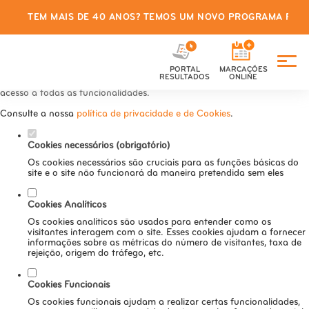
TEM MAIS DE 40 ANOS? TEMOS UM NOVO PROGRAMA PARA
Defina as suas preferências de
cookies para este website.
PORTAL
MARCAÇÕES
Este website utiliza cookies estritamente necessários, analíticos e
RESULTADOS
ONLINE
funcionais, para lhe oferecer uma boa experiência de navegação e
acesso a todas as funcionalidades.
Consulte a nossa
política de privacidade e de Cookies
.
Cookies necessários (obrigatório)
Os cookies necessários são cruciais para as funções básicas do
site e o site não funcionará da maneira pretendida sem eles
Cookies Analíticos
Os cookies analíticos são usados para entender como os
visitantes interagem com o site. Esses cookies ajudam a fornecer
informações sobre as métricas do número de visitantes, taxa de
rejeição, origem do tráfego, etc.
Cookies Funcionais
Os cookies funcionais ajudam a realizar certas funcionalidades,