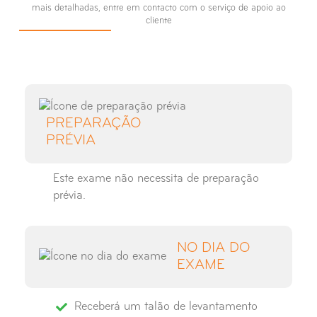
mais detalhadas, entre em contacto com o serviço de apoio ao
Raio-X Seios Peri-Nasais
cliente
Raio-X Sela Turca
Raio-X Tibio-Társica
PREPARAÇÃO
Raio-X Tórax
PRÉVIA
Este exame não necessita de preparação
prévia.
NO DIA DO
EXAME
Receberá um talão de levantamento