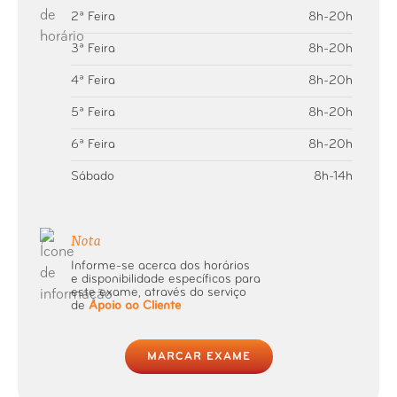
2ª Feira
8h-20h
Raio-X Coluna Sagrada
3ª Feira
8h-20h
4ª Feira
8h-20h
Raio-X Coluna Total
5ª Feira
8h-20h
Raio-X Coluna Vertebral
6ª Feira
8h-20h
Sábado
8h-14h
Raio-X Cotovelo
Raio-X Coxa ou Fémur
Nota
Informe-se acerca dos horários
e disponibilidade específicos para
Raio-X Crânio
este exame, através do serviço
de
Apoio ao Cliente
Raio-X Dedo (mão ou pé)
MARCAR EXAME
Raio-X Esqueleto