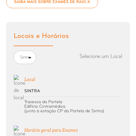
SAIBA MAIS SOBRE EXAMES DE RAIO-X
Raio-X Charneira Occipto-Atloideia
Raio-X Coluna Cervical
Locais e Horários
Raio-X Clavícula
Raio-X Coluna Cervical Dorsal
Selecione um Local
Sintra
Raio-X Coluna Coccigea
Local
Raio-X Coluna Dorsal
SINTRA
Raio-X Coluna Extra-longa
Travessa da Portela
Edifício Cintramédica
(junto à estação CP da Portela de Sintra)
Raio-X Coluna Lombar
Horário geral para Exames
Raio-X Coluna Lombo-Sagrada