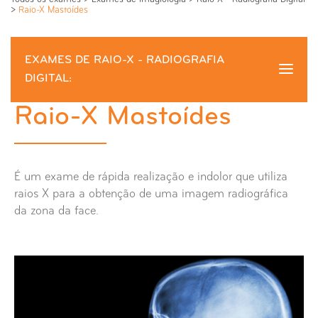
>
Raio-X Mastoídes
EXAMES DE RAIO-X - RADIOGRAFIA
DIGITAL:
Raio-X Mastoídes
Raio-X Mastoídes
Raio-X Abdómen
É um exame de rápida realização e indolor que utiliza
Raio-X Anca
raios X para a obtenção de uma imagem radiográfica
da zona da face.
Raio-X Ante-braço
Raio-X Apófice Estilóides
Raio-X Articulação Externo Clavicular