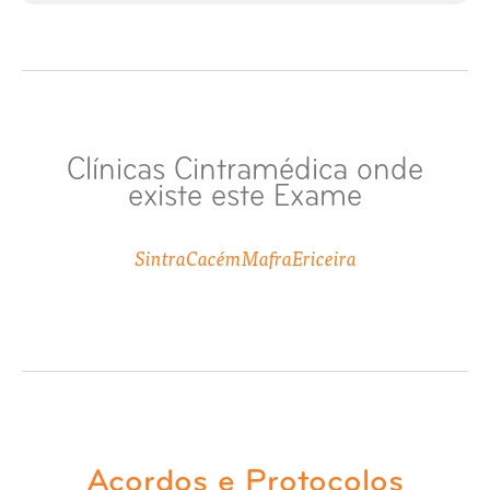
Raio-X Esterno
Raio-X Face
Raio-X Faringe e Laringe
Clínicas Cintramédica onde
existe este Exame
Raio-X Grelha Costal
Sintra
Cacém
Mafra
Ericeira
Raio-X Idade Óssea Punho
Raio-X Joelho
Raio-X Mão
Raio-X Maxilar
Acordos e Protocolos