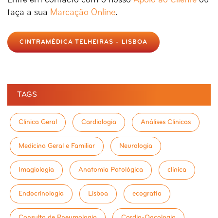
Entre em contacto com o nosso
Apoio ao Cliente
ou
faça a sua
Marcação Online
.
CINTRAMÉDICA TELHEIRAS - LISBOA
TAGS
Clínica Geral
Cardiologia
Análises Clínicas
Medicina Geral e Familiar
Neurologia
Imagiologia
Anatomia Patológica
clínica
Endocrinologia
Lisboa
ecografia
Consulta de Pneumologia
Cardio-Oncologia