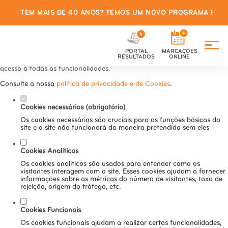
TEM MAIS DE 40 ANOS? TEMOS UM NOVO PROGRAMA PARA
Defina as suas preferências de
cookies para este website.
PORTAL
MARCAÇÕES
Este website utiliza cookies estritamente necessários, analíticos e
RESULTADOS
ONLINE
funcionais, para lhe oferecer uma boa experiência de navegação e
acesso a todas as funcionalidades.
Consulte a nossa
política de privacidade e de Cookies
.
Cookies necessários (obrigatório)
Os cookies necessários são cruciais para as funções básicas do
site e o site não funcionará da maneira pretendida sem eles
Cookies Analíticos
Os cookies analíticos são usados para entender como os
visitantes interagem com o site. Esses cookies ajudam a fornecer
informações sobre as métricas do número de visitantes, taxa de
rejeição, origem do tráfego, etc.
Cookies Funcionais
Os cookies funcionais ajudam a realizar certas funcionalidades,