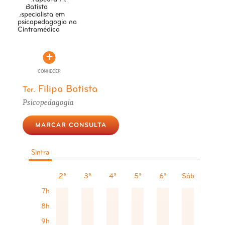
CONHECER
Filipa Batista
Ter.
Psicopedagogia
MARCAR CONSULTA
Sintra
2ª
3ª
4ª
5ª
6ª
Sáb
7h
8h
9h