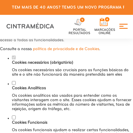
TEM MAIS DE 40 ANOS? TEMOS UM NOVO PROGRAMA PARA
Defina as suas preferências de
cookies para este website.
PORTAL
MARCAÇÕES
Este website utiliza cookies estritamente necessários, analíticos e
RESULTADOS
ONLINE
funcionais, para lhe oferecer uma boa experiência de navegação e
acesso a todas as funcionalidades.
Consulte a nossa
política de privacidade e de Cookies
.
Cookies necessários (obrigatório)
Os cookies necessários são cruciais para as funções básicas do
site e o site não funcionará da maneira pretendida sem eles
Cookies Analíticos
Os cookies analíticos são usados para entender como os
visitantes interagem com o site. Esses cookies ajudam a fornecer
informações sobre as métricas do número de visitantes, taxa de
rejeição, origem do tráfego, etc.
Cookies Funcionais
Os cookies funcionais ajudam a realizar certas funcionalidades,