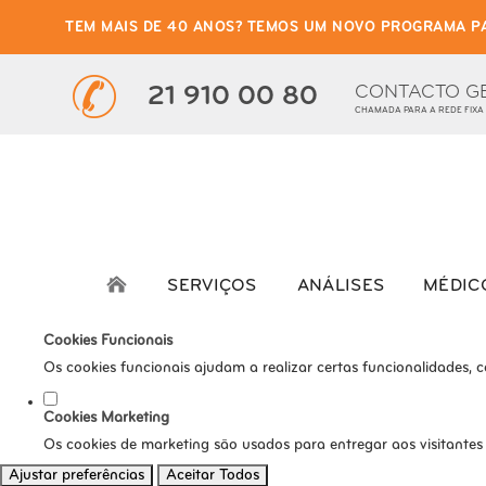
TEM MAIS DE 40 ANOS? TEMOS UM NOVO PROGRAMA P
Defina as suas preferênci
Este website utiliza cookies estritamente necessários, analíticos e func
CONTACTO G
21 910 00 80
CHAMADA PARA A REDE FIXA
Consulte a nossa
política de privacidade e de Cookies
.
Cookies necessários (obrigatório)
Os cookies necessários são cruciais para as funções básicas do s
Cookies Analíticos
Os cookies analíticos são usados para entender como os visitante
SERVIÇOS
ANÁLISES
MÉDIC
tráfego, etc.
Cookies Funcionais
Os cookies funcionais ajudam a realizar certas funcionalidades, 
Cookies Marketing
Os cookies de marketing são usados para entregar aos visitantes
Ajustar preferências
Aceitar Todos