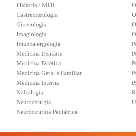
Fisiatria / MFR
O
Gastrenterologia
O
Ginecologia
O
Imagiologia
O
Imunoalergologia
P
Medicina Dentária
P
Medicina Estética
P
Medicina Geral e Familiar
P
Medicina Interna
P
Nefrologia
R
Neurocirurgia
U
Neurocirurgia Pediátrica