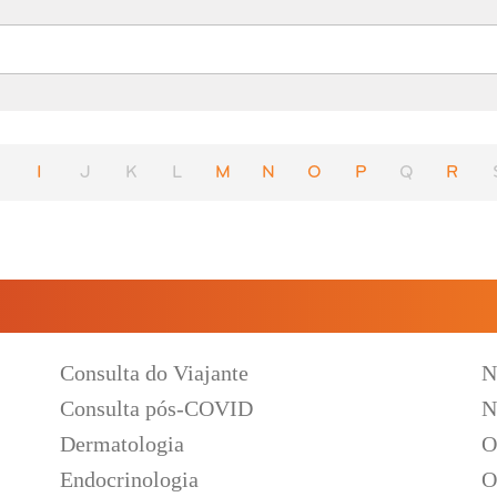
H
I
J
K
L
M
N
O
P
Q
R
Consulta do Viajante
N
Consulta pós-COVID
N
Dermatologia
O
Endocrinologia
O