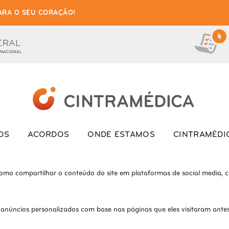
ARA O SEU CORAÇÃO!
as de cookies para este we
ionais, para lhe oferecer uma boa experiência de navegação e acesso a to
ERAL
 NACIONAL
ite e o site não funcionará da maneira pretendida sem eles
s interagem com o site. Esses cookies ajudam a fornecer informações so
OS
ACORDOS
ONDE ESTAMOS
CINTRAMÉDI
como compartilhar o conteúdo do site em plataformas de social media, co
 anúncios personalizados com base nas páginas que eles visitaram antes 