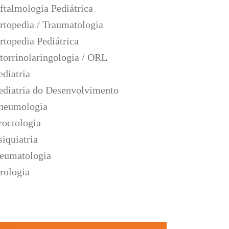
ftalmologia Pediátrica
rtopedia / Traumatologia
rtopedia Pediátrica
torrinolaringologia / ORL
ediatria
ediatria do Desenvolvimento
neumologia
roctologia
siquiatria
eumatologia
rologia