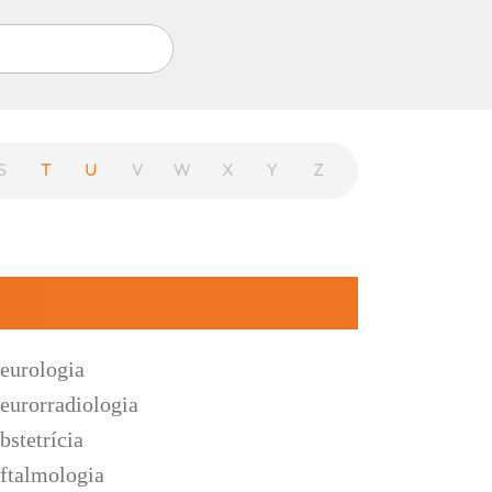
S
T
U
V
W
X
Y
Z
eurologia
eurorradiologia
bstetrícia
ftalmologia