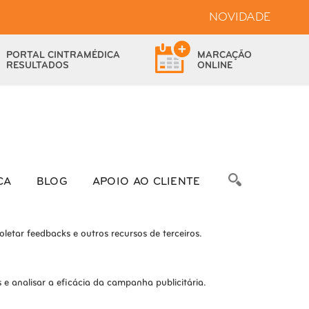
NOVIDADE
bsite.
PORTAL
CINTRAMÉDICA
MARCAÇÃO
das as funcionalidades.
RESULTADOS
ONLINE
bre as métricas do número de visitantes, taxa de rejeição, origem do
CA
BLOG
APOIO AO CLIENTE
letar feedbacks e outros recursos de terceiros.
e analisar a eficácia da campanha publicitária.