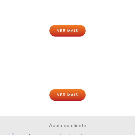
Gratuito
Clique para fazer agora
VER MAIS
Descubra onde estamos
localizados
VER MAIS
Apoio ao cliente