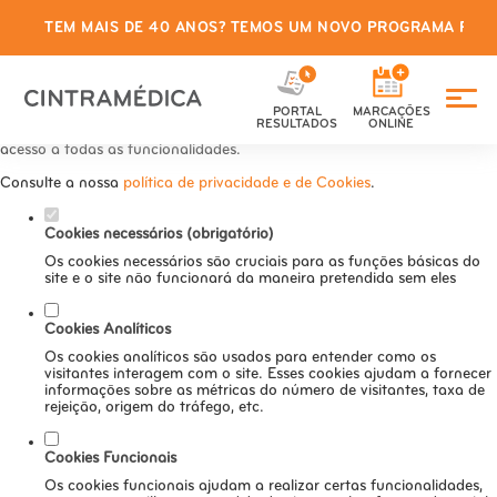
TEM MAIS DE 40 ANOS? TEMOS UM NOVO PROGRAMA PARA
Defina as suas preferências de
cookies para este website.
PORTAL
MARCAÇÕES
Este website utiliza cookies estritamente necessários, analíticos e
RESULTADOS
ONLINE
funcionais, para lhe oferecer uma boa experiência de navegação e
acesso a todas as funcionalidades.
Consulte a nossa
política de privacidade e de Cookies
.
Cookies necessários (obrigatório)
Os cookies necessários são cruciais para as funções básicas do
site e o site não funcionará da maneira pretendida sem eles
Cookies Analíticos
Os cookies analíticos são usados para entender como os
visitantes interagem com o site. Esses cookies ajudam a fornecer
informações sobre as métricas do número de visitantes, taxa de
rejeição, origem do tráfego, etc.
Cookies Funcionais
Os cookies funcionais ajudam a realizar certas funcionalidades,