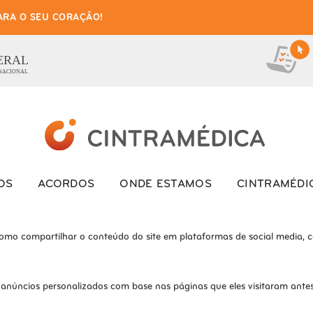
ARA O SEU CORAÇÃO!
as de cookies para este we
ionais, para lhe oferecer uma boa experiência de navegação e acesso a to
ERAL
 NACIONAL
ite e o site não funcionará da maneira pretendida sem eles
s interagem com o site. Esses cookies ajudam a fornecer informações so
OS
ACORDOS
ONDE ESTAMOS
CINTRAMÉDI
como compartilhar o conteúdo do site em plataformas de social media, co
 anúncios personalizados com base nas páginas que eles visitaram antes 