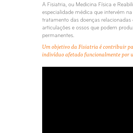
A Fisiatria, ou Medicina Física e Reab
especialidade médica que intervém na 
tratamento das doenças relacionadas 
articulações e ossos que podem produz
permanentes.
Um objetivo da Fisiatria é contribuir p
indivíduo afetado funcionalmente por