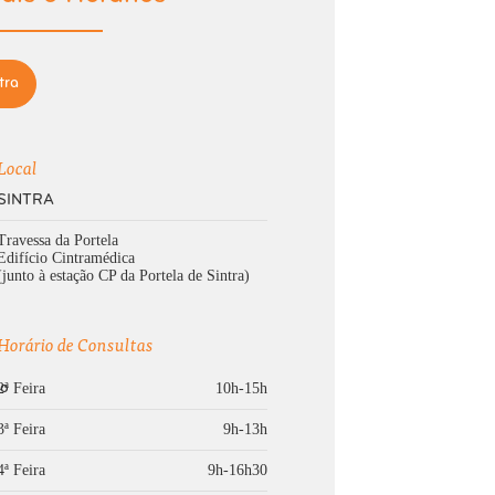
tra
Local
SINTRA
Travessa da Portela
Edifício Cintramédica
(junto à estação CP da Portela de Sintra)
Horário de Consultas
2ª Feira
10h-15h
3ª Feira
9h-13h
4ª Feira
9h-16h30