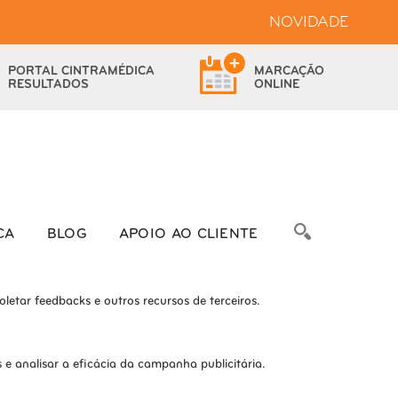
NOVIDADE
bsite.
PORTAL
CINTRAMÉDICA
MARCAÇÃO
das as funcionalidades.
RESULTADOS
ONLINE
bre as métricas do número de visitantes, taxa de rejeição, origem do
CA
BLOG
APOIO AO CLIENTE
letar feedbacks e outros recursos de terceiros.
e analisar a eficácia da campanha publicitária.