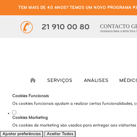
TEM MAIS DE 40 ANOS? TEMOS UM NOVO PROGRAMA P
Defina as suas preferênci
Este website utiliza cookies estritamente necessários, analíticos e func
CONTACTO G
21 910 00 80
CHAMADA PARA A REDE FIXA
Consulte a nossa
política de privacidade e de Cookies
.
Cookies necessários (obrigatório)
Os cookies necessários são cruciais para as funções básicas do s
Cookies Analíticos
Os cookies analíticos são usados para entender como os visitante
SERVIÇOS
ANÁLISES
MÉDIC
tráfego, etc.
Cookies Funcionais
Os cookies funcionais ajudam a realizar certas funcionalidades, 
Cookies Marketing
Os cookies de marketing são usados para entregar aos visitantes
Ajustar preferências
Aceitar Todos