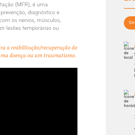
ilitação (MFR), é uma
prevenção, diagnóstico e
com os nervos, músculos,
Sin
ir lesões temporárias ou
ara a reabilitação/recuperação do
 uma doença ou um traumatismo.