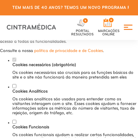
TEM MAIS DE 40 ANOS? TEMOS UM NOVO PROGRAMA PARA
Defina as suas preferências de
cookies para este website.
PORTAL
MARCAÇÕES
Este website utiliza cookies estritamente necessários, analíticos e
RESULTADOS
ONLINE
funcionais, para lhe oferecer uma boa experiência de navegação e
acesso a todas as funcionalidades.
Consulte a nossa
política de privacidade e de Cookies
.
Cookies necessários (obrigatório)
Os cookies necessários são cruciais para as funções básicas do
site e o site não funcionará da maneira pretendida sem eles
Cookies Analíticos
Os cookies analíticos são usados para entender como os
visitantes interagem com o site. Esses cookies ajudam a fornecer
informações sobre as métricas do número de visitantes, taxa de
rejeição, origem do tráfego, etc.
Cookies Funcionais
Os cookies funcionais ajudam a realizar certas funcionalidades,