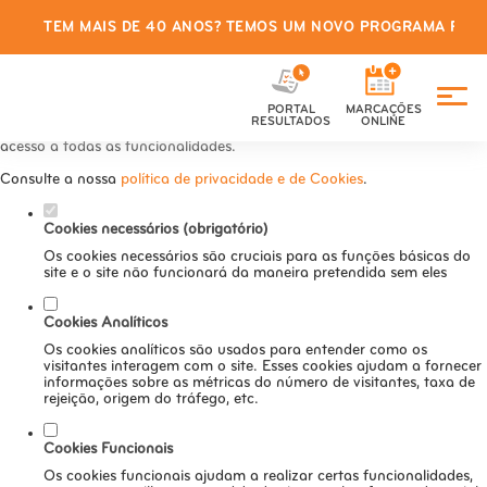
TEM MAIS DE 40 ANOS? TEMOS UM NOVO PROGRAMA PARA
Defina as suas preferências de
cookies para este website.
PORTAL
MARCAÇÕES
Este website utiliza cookies estritamente necessários, analíticos e
RESULTADOS
ONLINE
funcionais, para lhe oferecer uma boa experiência de navegação e
acesso a todas as funcionalidades.
Consulte a nossa
política de privacidade e de Cookies
.
Cookies necessários (obrigatório)
Os cookies necessários são cruciais para as funções básicas do
site e o site não funcionará da maneira pretendida sem eles
Cookies Analíticos
Os cookies analíticos são usados para entender como os
visitantes interagem com o site. Esses cookies ajudam a fornecer
informações sobre as métricas do número de visitantes, taxa de
rejeição, origem do tráfego, etc.
Cookies Funcionais
Os cookies funcionais ajudam a realizar certas funcionalidades,