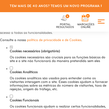
TEM MAIS DE 40 ANOS? TEMOS UM NOVO PROGRAMA PARA
Defina as suas preferências de
cookies para este website.
PORTAL
MARCAÇÕES
Este website utiliza cookies estritamente necessários, analíticos e
RESULTADOS
ONLINE
funcionais, para lhe oferecer uma boa experiência de navegação e
acesso a todas as funcionalidades.
Consulte a nossa
política de privacidade e de Cookies
.
Cookies necessários (obrigatório)
Os cookies necessários são cruciais para as funções básicas do
site e o site não funcionará da maneira pretendida sem eles
Cookies Analíticos
Os cookies analíticos são usados para entender como os
visitantes interagem com o site. Esses cookies ajudam a fornecer
informações sobre as métricas do número de visitantes, taxa de
rejeição, origem do tráfego, etc.
Cookies Funcionais
Os cookies funcionais ajudam a realizar certas funcionalidades,