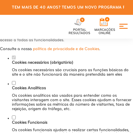
TEM MAIS DE 40 ANOS? TEMOS UM NOVO PROGRAMA PARA
Defina as suas preferências de
cookies para este website.
PORTAL
MARCAÇÕES
Este website utiliza cookies estritamente necessários, analíticos e
RESULTADOS
ONLINE
funcionais, para lhe oferecer uma boa experiência de navegação e
acesso a todas as funcionalidades.
Consulte a nossa
política de privacidade e de Cookies
.
Cookies necessários (obrigatório)
Os cookies necessários são cruciais para as funções básicas do
site e o site não funcionará da maneira pretendida sem eles
Cookies Analíticos
Os cookies analíticos são usados para entender como os
visitantes interagem com o site. Esses cookies ajudam a fornecer
informações sobre as métricas do número de visitantes, taxa de
rejeição, origem do tráfego, etc.
Cookies Funcionais
Os cookies funcionais ajudam a realizar certas funcionalidades,