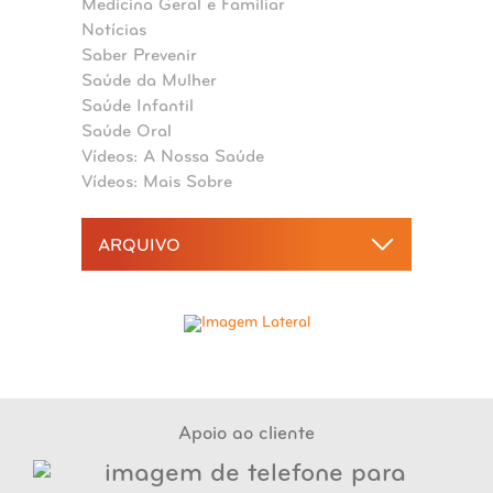
Medicina Geral e Familiar
Notícias
Saber Prevenir
Saúde da Mulher
Saúde Infantil
Saúde Oral
Vídeos: A Nossa Saúde
Vídeos: Mais Sobre
ARQUIVO
2026
agosto 2026
2025
julho 2026
dezembro 2025
junho 2026
2024
novembro 2025
maio 2026
dezembro 2024
outubro 2025
abril 2026
novembro 2024
Apoio ao cliente
setembro 2025
março 2026
outubro 2024
agosto 2025
fevereiro 2026
setembro 2024
julho 2025