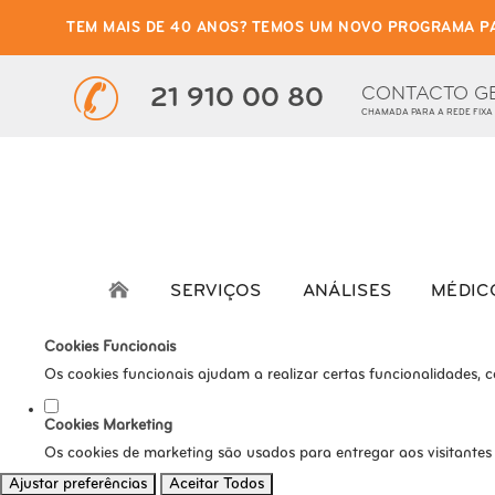
TEM MAIS DE 40 ANOS? TEMOS UM NOVO PROGRAMA P
Defina as suas preferênci
Este website utiliza cookies estritamente necessários, analíticos e func
CONTACTO G
21 910 00 80
CHAMADA PARA A REDE FIXA
Consulte a nossa
política de privacidade e de Cookies
.
Cookies necessários (obrigatório)
Os cookies necessários são cruciais para as funções básicas do s
Cookies Analíticos
Os cookies analíticos são usados para entender como os visitante
SERVIÇOS
ANÁLISES
MÉDIC
tráfego, etc.
Cookies Funcionais
Os cookies funcionais ajudam a realizar certas funcionalidades, 
Cookies Marketing
Os cookies de marketing são usados para entregar aos visitantes
Ajustar preferências
Aceitar Todos