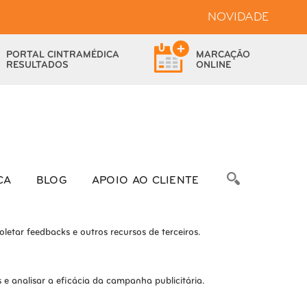
NOVIDADE
bsite.
PORTAL
CINTRAMÉDICA
MARCAÇÃO
das as funcionalidades.
RESULTADOS
ONLINE
bre as métricas do número de visitantes, taxa de rejeição, origem do
CA
BLOG
APOIO AO CLIENTE
letar feedbacks e outros recursos de terceiros.
e analisar a eficácia da campanha publicitária.