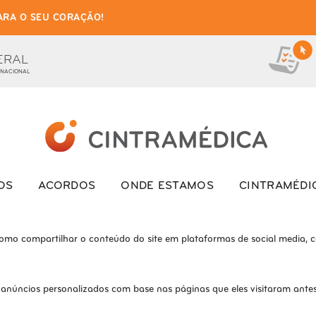
ARA O SEU CORAÇÃO!
as de cookies para este we
ionais, para lhe oferecer uma boa experiência de navegação e acesso a to
ERAL
 NACIONAL
ite e o site não funcionará da maneira pretendida sem eles
s interagem com o site. Esses cookies ajudam a fornecer informações so
OS
ACORDOS
ONDE ESTAMOS
CINTRAMÉDI
como compartilhar o conteúdo do site em plataformas de social media, co
 anúncios personalizados com base nas páginas que eles visitaram antes 