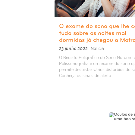
O exame do sono que lhe c
tudo sobre as noites mal
dormidas já chegou a Mafr
23 junho 2022
Notícia
O Registo Poligráfico do Sono Noturno 
Polissonografia é um exame do sono q
permite despistar vários distúrbios do s
Conheça os sinais de alerta.