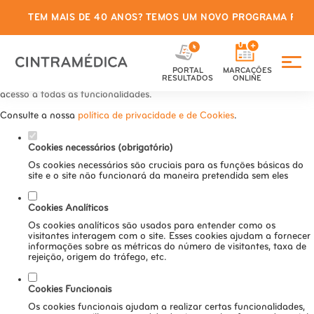
TEM MAIS DE 40 ANOS? TEMOS UM NOVO PROGRAMA PARA
Defina as suas preferências de
cookies para este website.
PORTAL
MARCAÇÕES
Este website utiliza cookies estritamente necessários, analíticos e
RESULTADOS
ONLINE
funcionais, para lhe oferecer uma boa experiência de navegação e
acesso a todas as funcionalidades.
Consulte a nossa
política de privacidade e de Cookies
.
Cookies necessários (obrigatório)
Os cookies necessários são cruciais para as funções básicas do
site e o site não funcionará da maneira pretendida sem eles
Cookies Analíticos
Os cookies analíticos são usados para entender como os
visitantes interagem com o site. Esses cookies ajudam a fornecer
informações sobre as métricas do número de visitantes, taxa de
rejeição, origem do tráfego, etc.
Cookies Funcionais
Os cookies funcionais ajudam a realizar certas funcionalidades,