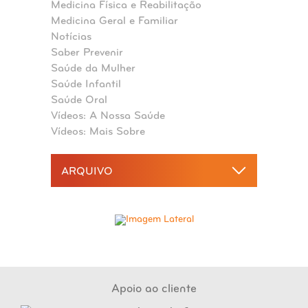
Medicina Física e Reabilitação
Medicina Geral e Familiar
Notícias
Saber Prevenir
Saúde da Mulher
Saúde Infantil
Saúde Oral
Vídeos: A Nossa Saúde
Vídeos: Mais Sobre
ARQUIVO
2026
agosto 2026
2025
julho 2026
dezembro 2025
junho 2026
2024
novembro 2025
maio 2026
dezembro 2024
outubro 2025
2023
abril 2026
novembro 2024
Apoio ao cliente
setembro 2025
dezembro 2023
março 2026
outubro 2024
2022
agosto 2025