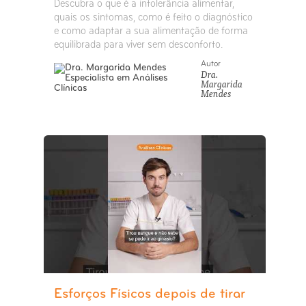
Descubra o que é a intolerância alimentar,
quais os sintomas, como é feito o diagnóstico
e como adaptar a sua alimentação de forma
equilibrada para viver sem desconforto.
Autor
Dra.
Margarida
Mendes
Esforços Físicos depois de tirar