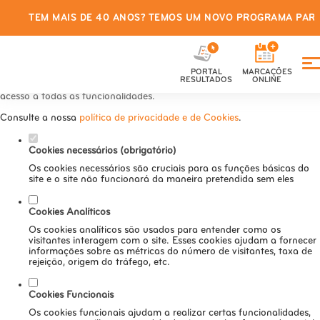
TEM MAIS DE 40 ANOS? TEMOS UM NOVO PROGRAMA PARA
Defina as suas preferências de
cookies para este website.
PORTAL
MARCAÇÕES
Este website utiliza cookies estritamente necessários, analíticos e
RESULTADOS
ONLINE
funcionais, para lhe oferecer uma boa experiência de navegação e
acesso a todas as funcionalidades.
Consulte a nossa
política de privacidade e de Cookies
.
Cookies necessários (obrigatório)
Os cookies necessários são cruciais para as funções básicas do
site e o site não funcionará da maneira pretendida sem eles
Cookies Analíticos
Os cookies analíticos são usados para entender como os
visitantes interagem com o site. Esses cookies ajudam a fornecer
informações sobre as métricas do número de visitantes, taxa de
rejeição, origem do tráfego, etc.
Cookies Funcionais
Os cookies funcionais ajudam a realizar certas funcionalidades,