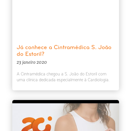
Já conhece a Cintramédica S. João
do Estoril?
23 janeiro 2020
A Cintramédica chegou a S. João do Estoril com
uma clínica dedicada especialmente à Cardiologia.