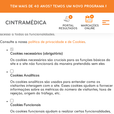
TEM MAIS DE 40 ANOS? TEMOS UM NOVO PROGRAMA PARA
Defina as suas preferências de
cookies para este website.
PORTAL
MARCAÇÕES
Este website utiliza cookies estritamente necessários, analíticos e
RESULTADOS
ONLINE
funcionais, para lhe oferecer uma boa experiência de navegação e
acesso a todas as funcionalidades.
Consulte a nossa
política de privacidade e de Cookies
.
Cookies necessários (obrigatório)
Os cookies necessários são cruciais para as funções básicas do
site e o site não funcionará da maneira pretendida sem eles
Cookies Analíticos
Os cookies analíticos são usados para entender como os
visitantes interagem com o site. Esses cookies ajudam a fornecer
informações sobre as métricas do número de visitantes, taxa de
rejeição, origem do tráfego, etc.
Cookies Funcionais
Os cookies funcionais ajudam a realizar certas funcionalidades,