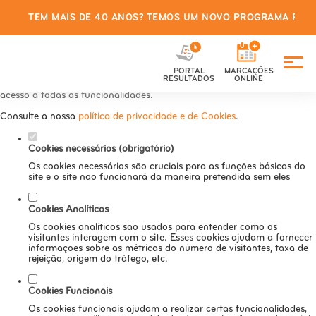
TEM MAIS DE 40 ANOS? TEMOS UM NOVO PROGRAMA PARA
Defina as suas preferências de
cookies para este website.
PORTAL
MARCAÇÕES
Este website utiliza cookies estritamente necessários, analíticos e
RESULTADOS
ONLINE
funcionais, para lhe oferecer uma boa experiência de navegação e
acesso a todas as funcionalidades.
Consulte a nossa
política de privacidade e de Cookies
.
Cookies necessários (obrigatório)
Os cookies necessários são cruciais para as funções básicas do
site e o site não funcionará da maneira pretendida sem eles
Cookies Analíticos
Os cookies analíticos são usados para entender como os
visitantes interagem com o site. Esses cookies ajudam a fornecer
informações sobre as métricas do número de visitantes, taxa de
rejeição, origem do tráfego, etc.
Cookies Funcionais
Os cookies funcionais ajudam a realizar certas funcionalidades,