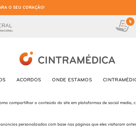
ARA O SEU CORAÇÃO!
as de cookies para este we
ionais, para lhe oferecer uma boa experiência de navegação e acesso a to
ERAL
 NACIONAL
ite e o site não funcionará da maneira pretendida sem eles
s interagem com o site. Esses cookies ajudam a fornecer informações so
OS
ACORDOS
ONDE ESTAMOS
CINTRAMÉDI
como compartilhar o conteúdo do site em plataformas de social media, co
 anúncios personalizados com base nas páginas que eles visitaram antes 