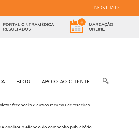
NOVIDADE
bsite.
PORTAL
CINTRAMÉDICA
MARCAÇÃO
das as funcionalidades.
RESULTADOS
ONLINE
bre as métricas do número de visitantes, taxa de rejeição, origem do
CA
BLOG
APOIO AO CLIENTE
letar feedbacks e outros recursos de terceiros.
e analisar a eficácia da campanha publicitária.