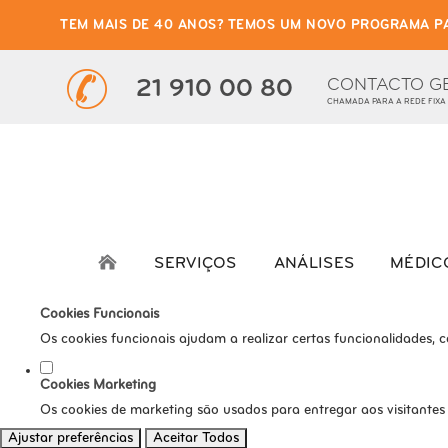
TEM MAIS DE 40 ANOS? TEMOS UM NOVO PROGRAMA P
Defina as suas preferênci
Este website utiliza cookies estritamente necessários, analíticos e func
CONTACTO G
21 910 00 80
CHAMADA PARA A REDE FIXA
Consulte a nossa
política de privacidade e de Cookies
.
Cookies necessários (obrigatório)
Os cookies necessários são cruciais para as funções básicas do s
Cookies Analíticos
Os cookies analíticos são usados para entender como os visitante
SERVIÇOS
ANÁLISES
MÉDIC
tráfego, etc.
Cookies Funcionais
Os cookies funcionais ajudam a realizar certas funcionalidades, 
Cookies Marketing
Os cookies de marketing são usados para entregar aos visitantes
Ajustar preferências
Aceitar Todos