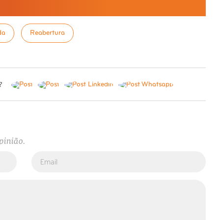
da
Reabertura
?
pinião.