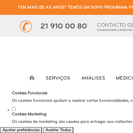
TEM MAIS DE 40 ANOS? TEMOS UM NOVO PROGRAMA P
Defina as suas preferênci
Este website utiliza cookies estritamente necessários, analíticos e func
CONTACTO G
21 910 00 80
CHAMADA PARA A REDE FIXA
Consulte a nossa
política de privacidade e de Cookies
.
Cookies necessários (obrigatório)
Os cookies necessários são cruciais para as funções básicas do s
Cookies Analíticos
Os cookies analíticos são usados para entender como os visitante
SERVIÇOS
ANÁLISES
MÉDIC
tráfego, etc.
Cookies Funcionais
Os cookies funcionais ajudam a realizar certas funcionalidades, 
Cookies Marketing
Os cookies de marketing são usados para entregar aos visitantes
Ajustar preferências
Aceitar Todos