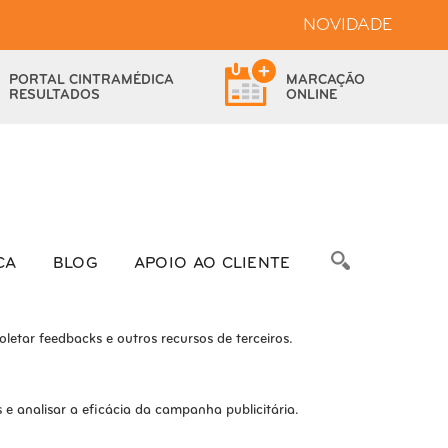
NOVIDADE
bsite.
PORTAL
CINTRAMÉDICA
MARCAÇÃO
das as funcionalidades.
RESULTADOS
ONLINE
bre as métricas do número de visitantes, taxa de rejeição, origem do
CA
BLOG
APOIO AO CLIENTE
letar feedbacks e outros recursos de terceiros.
e analisar a eficácia da campanha publicitária.