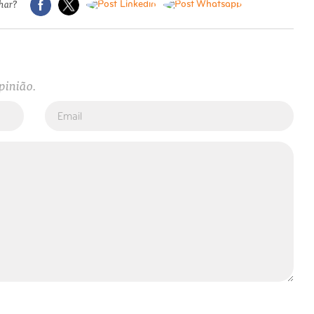
har?
pinião.