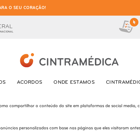
ARA O SEU CORAÇÃO!
as de cookies para este we
ionais, para lhe oferecer uma boa experiência de navegação e acesso a to
ERAL
 NACIONAL
ite e o site não funcionará da maneira pretendida sem eles
s interagem com o site. Esses cookies ajudam a fornecer informações so
OS
ACORDOS
ONDE ESTAMOS
CINTRAMÉDI
como compartilhar o conteúdo do site em plataformas de social media, co
 anúncios personalizados com base nas páginas que eles visitaram antes 