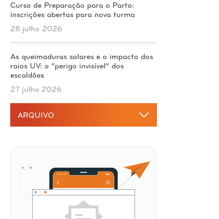
Curso de Preparação para o Parto:
inscrições abertas para nova turma
28 julho 2026
As queimaduras solares e o impacto dos
raios UV: o “perigo invisível” dos
escaldões
27 julho 2026
ARQUIVO
2026
agosto 2026
2025
julho 2026
dezembro 2025
junho 2026
2024
novembro 2025
maio 2026
dezembro 2024
outubro 2025
2023
abril 2026
novembro 2024
setembro 2025
dezembro 2023
março 2026
outubro 2024
2022
agosto 2025
novembro 2023
fevereiro 2026