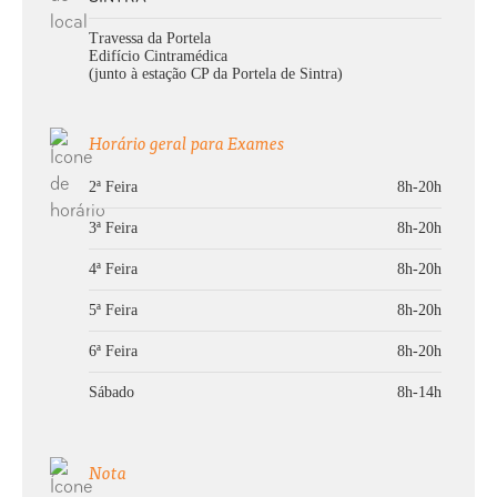
Raio-X Charneira Occipto-Atloideia
Travessa da Portela
Edifício Cintramédica
Raio-X Coluna Cervical
(junto à estação CP da Portela de Sintra)
Raio-X Clavícula
Horário geral para Exames
2ª Feira
8h-20h
Raio-X Coluna Cervical Dorsal
3ª Feira
8h-20h
Raio-X Coluna Coccigea
4ª Feira
8h-20h
Raio-X Coluna Dorsal
5ª Feira
8h-20h
6ª Feira
8h-20h
Raio-X Coluna Extra-longa
Sábado
8h-14h
Raio-X Coluna Lombar
Nota
Raio-X Coluna Lombo-Sagrada