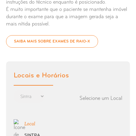
instruções do técnico enquanto é posicionado.
Raio-X Articulação Temporo-Maxilar
É muito importante que o paciente se mantenha imóvel
durante o exame para que a imagem gerada seja a
mais nítida possível.
Raio-X Articulações Sacro Ilíacas
Raio-X Bacia
SAIBA MAIS SOBRE EXAMES DE RAIO-X
Raio-X Braço
Raio-X Buracos Ópticos Bilaterais
Locais e Horários
Raio-X Calcâneo
Selecione um Local
Raio-X Cávum
Local
Raio-X Charneira Lombo-Sagrada
SINTRA