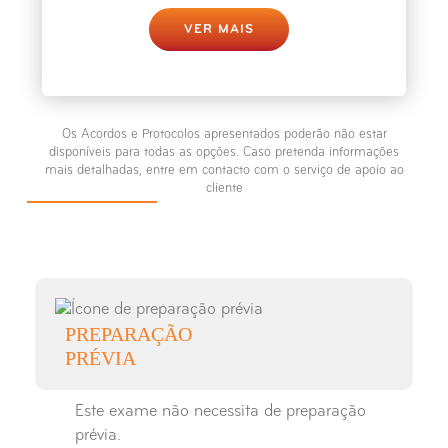
Raio-X Medição dos Membros Inferiores
VER MAIS
Raio-X Ombro
Raio-X Omoplata
Os Acordos e Protocolos apresentados poderão não estar
disponíveis para todas as opções. Caso pretenda informações
mais detalhadas, entre em contacto com o serviço de apoio ao
Raio-X Ossos Próprios do Nariz
cliente
Raio-X Partes Moles - Pescoço
Raio-X Pé
PREPARAÇÃO
Raio-X Punho
PRÉVIA
Raio-X Perna
Este exame não necessita de preparação
prévia.