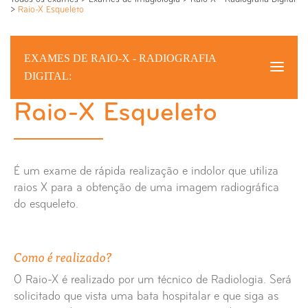
>
Raio-X Esqueleto
EXAMES DE RAIO-X - RADIOGRAFIA
DIGITAL:
Raio-X Esqueleto
Raio-X Esqueleto
Raio-X Abdómen
É um exame de rápida realização e indolor que utiliza
Raio-X Anca
raios X para a obtenção de uma imagem radiográfica
do esqueleto.
Raio-X Ante-braço
Como é realizado?
Raio-X Apófice Estilóides
O Raio-X é realizado por um técnico de Radiologia. Será
Raio-X Articulação Externo Clavicular
solicitado que vista uma bata hospitalar e que siga as