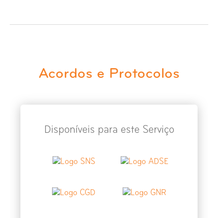
Raio-X Face
Raio-X Faringe e Laringe
Raio-X Grelha Costal
Acordos e Protocolos
Raio-X Idade Óssea Punho
Raio-X Joelho
Disponíveis para este Serviço
Raio-X Mão
Raio-X Mastoídes
Raio-X Maxilar