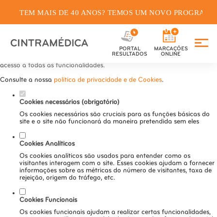
TEM MAIS DE 40 ANOS? TEMOS UM NOVO PROGRAMA
Defina as suas preferências de
cookies para este website.
PORTAL
MARCAÇÕES
Este website utiliza cookies estritamente necessários, analíticos e
RESULTADOS
ONLINE
funcionais, para lhe oferecer uma boa experiência de navegação e
acesso a todas as funcionalidades.
Consulte a nossa
política de privacidade e de Cookies
.
Cookies necessários (obrigatório)
Os cookies necessários são cruciais para as funções básicas do
site e o site não funcionará da maneira pretendida sem eles
Cookies Analíticos
Os cookies analíticos são usados para entender como os
visitantes interagem com o site. Esses cookies ajudam a fornecer
informações sobre as métricas do número de visitantes, taxa de
rejeição, origem do tráfego, etc.
Cookies Funcionais
Os cookies funcionais ajudam a realizar certas funcionalidades,