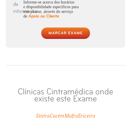
Informe-se acerca dos horários
e disponibilidade específicos para
este exame, através do serviço
Raio-X Coluna Sagrada
de
Apoio ao Cliente
Raio-X Coluna Total
MARCAR EXAME
Raio-X Coluna Vertebral
Raio-X Cotovelo
Raio-X Coxa ou Fémur
Clínicas Cintramédica onde
Raio-X Crânio
existe este Exame
Raio-X Dedo (mão ou pé)
Sintra
Cacém
Mafra
Ericeira
Raio-X Esterno