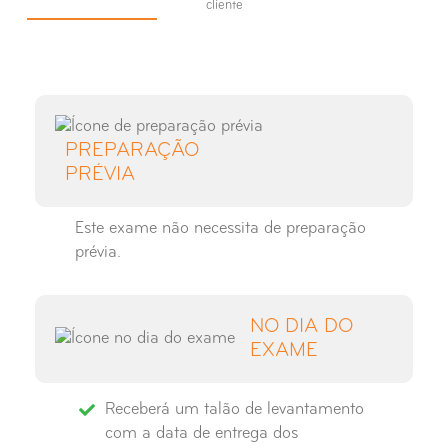
cliente
Raio-X Seios Peri-Nasais
Raio-X Sela Turca
Raio-X Tibio-Társica
PREPARAÇÃO
PRÉVIA
Raio-X Tórax
Este exame não necessita de preparação
prévia.
NO DIA DO
EXAME
Receberá um talão de levantamento
com a data de entrega dos