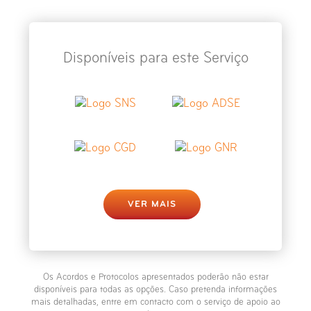
Raio-X Medição dos Membros
Inferiores
Disponíveis para este Serviço
Raio-X Ombro
Raio-X Omoplata
Raio-X Ossos Próprios do Nariz
Raio-X Partes Moles - Pescoço
VER MAIS
Raio-X Pé
Raio-X Punho
Os Acordos e Protocolos apresentados poderão não estar
disponíveis para todas as opções. Caso pretenda informações
Raio-X Perna
mais detalhadas, entre em contacto com o serviço de apoio ao