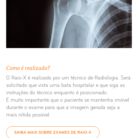
Raio-X Articulação Temporo-Maxilar
Raio-X Articulações Sacro Ilíacas
Raio-X Bacia
Raio-X Braço
Como é realizado?
Raio-X Buracos Ópticos Bilaterais
O Raio-X é realizado por um técnico de Radiologia. Será
solicitado que vista uma bata hospitalar e que siga as
Raio-X Calcâneo
instruções do técnico enquanto é posicionado.
É muito importante que o paciente se mantenha imóvel
durante o exame para que a imagem gerada seja a
Raio-X Cávum
mais nítida possível.
Raio-X Charneira Lombo-Sagrada
SAIBA MAIS SOBRE EXAMES DE RAIO-X