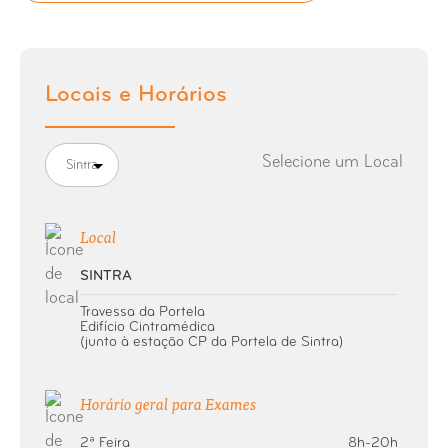
Raio-X Charneira Occipto-Atloideia
Raio-X Coluna Cervical
Locais e Horários
Raio-X Coluna Cervical Dorsal
Selecione um Local
Sintra
Raio-X Coluna Coccigea
Raio-X Coluna Dorsal
Local
SINTRA
Raio-X Coluna Extra-longa
Travessa da Portela
Edifício Cintramédica
Raio-X Coluna Lombar
(junto à estação CP da Portela de Sintra)
Raio-X Coluna Lombo-Sagrada
Horário geral para Exames
Raio-X Coluna Sagrada
2ª Feira
8h-20h