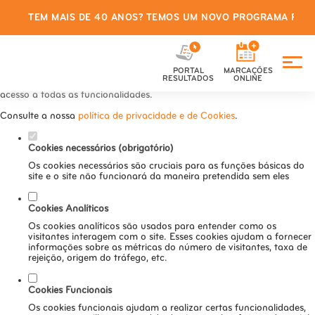
TEM MAIS DE 40 ANOS? TEMOS UM NOVO PROGRAMA PARA
Defina as suas preferências de
cookies para este website.
PORTAL
MARCAÇÕES
Este website utiliza cookies estritamente necessários, analíticos e
RESULTADOS
ONLINE
funcionais, para lhe oferecer uma boa experiência de navegação e
acesso a todas as funcionalidades.
Consulte a nossa
política de privacidade e de Cookies
.
Cookies necessários (obrigatório)
Os cookies necessários são cruciais para as funções básicas do
site e o site não funcionará da maneira pretendida sem eles
Cookies Analíticos
Os cookies analíticos são usados para entender como os
visitantes interagem com o site. Esses cookies ajudam a fornecer
informações sobre as métricas do número de visitantes, taxa de
rejeição, origem do tráfego, etc.
Cookies Funcionais
Os cookies funcionais ajudam a realizar certas funcionalidades,