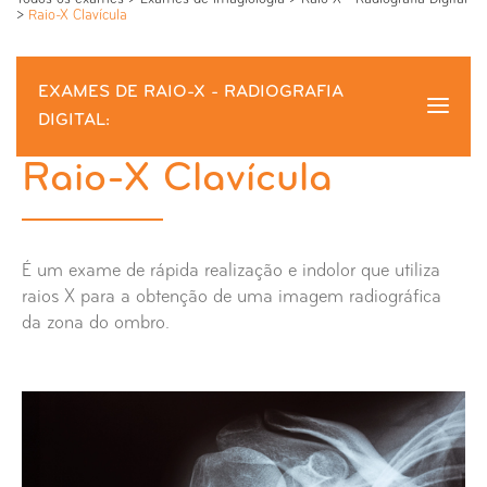
>
Raio-X Clavícula
EXAMES DE RAIO-X - RADIOGRAFIA
DIGITAL:
Raio-X Clavícula
Raio-X Clavícula
Raio-X Abdómen
É um exame de rápida realização e indolor que utiliza
Raio-X Anca
raios X para a obtenção de uma imagem radiográfica
da zona do ombro.
Raio-X Ante-braço
Raio-X Apófice Estilóides
Raio-X Articulação Externo Clavicular