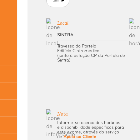
Sintra
Local
SINTRA
Travessa da Portela
Edifício Cintramédica
(junto à estação CP da Portela de
Sintra)
Nota
Informe-se acerca dos horários
e disponibilidade específicos para
este exame, através do serviço
de
Apoio ao Cliente