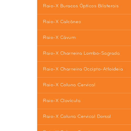
Raio-X Buracos Ópticos Bilaterais
Raio-X Calcâneo
Raio-X Cávum
Raio-X Charneira Lombo-Sagrada
Raio-X Charneira Occipto-Atloideia
Raio-X Coluna Cervical
Raio-X Clavícula
Raio-X Coluna Cervical Dorsal