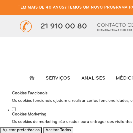
TEM MAIS DE 40 ANOS? TEMOS UM NOVO PROGRAMA P
Defina as suas preferênci
Este website utiliza cookies estritamente necessários, analíticos e func
CONTACTO G
21 910 00 80
CHAMADA PARA A REDE FIXA
Consulte a nossa
política de privacidade e de Cookies
.
Cookies necessários (obrigatório)
Os cookies necessários são cruciais para as funções básicas do s
Cookies Analíticos
Os cookies analíticos são usados para entender como os visitante
SERVIÇOS
ANÁLISES
MÉDIC
tráfego, etc.
Cookies Funcionais
Os cookies funcionais ajudam a realizar certas funcionalidades, 
Cookies Marketing
Os cookies de marketing são usados para entregar aos visitantes
Ajustar preferências
Aceitar Todos