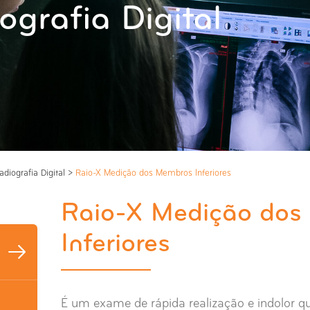
ografia Digital
adiografia Digital
>
Raio-X Medição dos Membros Inferiores
Raio-X Medição dos
Inferiores
É um exame de rápida realização e indolor qu