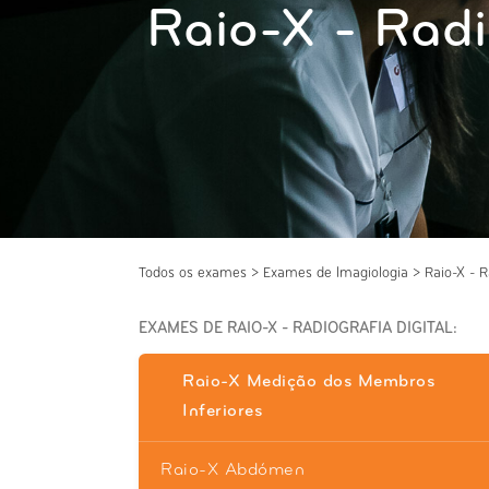
Raio-X - Radi
Todos os exames
>
Exames de Imagiologia
>
Raio-X - R
EXAMES DE RAIO-X - RADIOGRAFIA DIGITAL:
Raio-X Medição dos Membros
Inferiores
Raio-X Abdómen