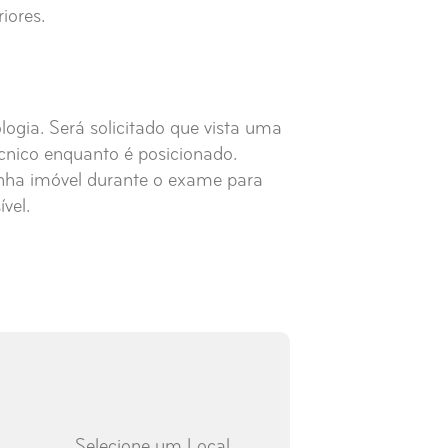
iores.
logia. Será solicitado que vista uma
écnico enquanto é posicionado.
nha imóvel durante o exame para
vel.
Selecione um Local