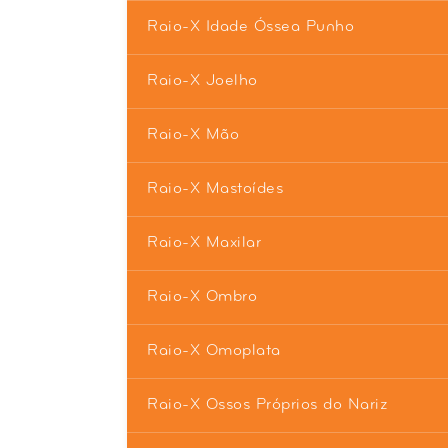
Raio-X Idade Óssea Punho
Raio-X Joelho
Raio-X Mão
Raio-X Mastoídes
Raio-X Maxilar
Raio-X Ombro
Raio-X Omoplata
Raio-X Ossos Próprios do Nariz