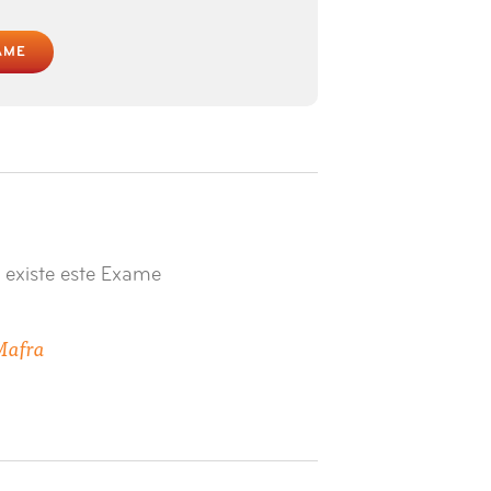
AME
 existe este Exame
Mafra