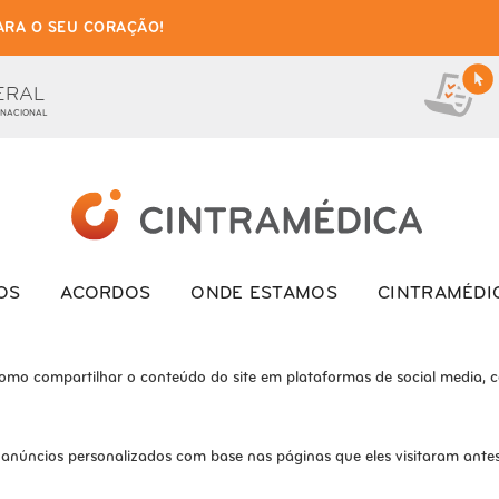
ARA O SEU CORAÇÃO!
as de cookies para este we
ionais, para lhe oferecer uma boa experiência de navegação e acesso a to
ERAL
 NACIONAL
ite e o site não funcionará da maneira pretendida sem eles
s interagem com o site. Esses cookies ajudam a fornecer informações so
OS
ACORDOS
ONDE ESTAMOS
CINTRAMÉDI
como compartilhar o conteúdo do site em plataformas de social media, co
 anúncios personalizados com base nas páginas que eles visitaram antes 