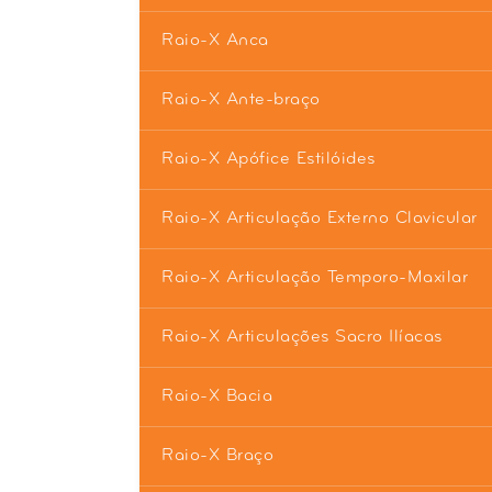
Raio-X Anca
Raio-X Ante-braço
Raio-X Apófice Estilóides
Raio-X Articulação Externo Clavicular
Raio-X Articulação Temporo-Maxilar
Raio-X Articulações Sacro Ilíacas
Raio-X Bacia
Raio-X Braço