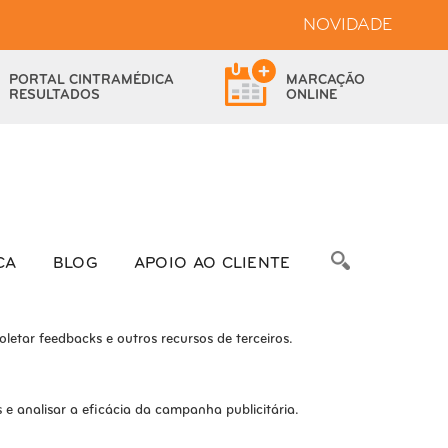
NOVIDADE
bsite.
PORTAL
CINTRAMÉDICA
MARCAÇÃO
das as funcionalidades.
RESULTADOS
ONLINE
bre as métricas do número de visitantes, taxa de rejeição, origem do
CA
BLOG
APOIO AO CLIENTE
letar feedbacks e outros recursos de terceiros.
e analisar a eficácia da campanha publicitária.