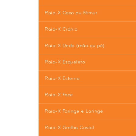
Raio-X Coxa ou Fémur
Raio-X Crânio
Raio-X Dedo (mão ou pé)
Raio-X Esqueleto
Raio-X Esterno
Raio-X Face
Raio-X Faringe e Laringe
Raio-X Grelha Costal