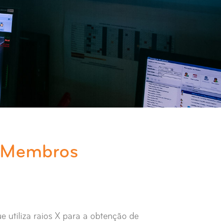
 Membros
e utiliza raios X para a obtenção de