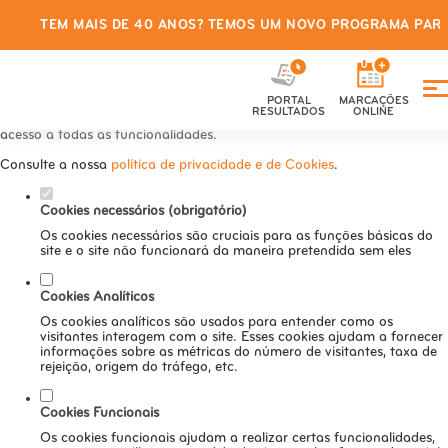
TEM MAIS DE 40 ANOS? TEMOS UM NOVO PROGRAMA PARA
Defina as suas preferências de
cookies para este website.
PORTAL
MARCAÇÕES
Este website utiliza cookies estritamente necessários, analíticos e
RESULTADOS
ONLINE
funcionais, para lhe oferecer uma boa experiência de navegação e
acesso a todas as funcionalidades.
Consulte a nossa
política de privacidade e de Cookies
.
Cookies necessários (obrigatório)
Os cookies necessários são cruciais para as funções básicas do
site e o site não funcionará da maneira pretendida sem eles
Cookies Analíticos
Os cookies analíticos são usados para entender como os
visitantes interagem com o site. Esses cookies ajudam a fornecer
informações sobre as métricas do número de visitantes, taxa de
rejeição, origem do tráfego, etc.
Cookies Funcionais
Os cookies funcionais ajudam a realizar certas funcionalidades,