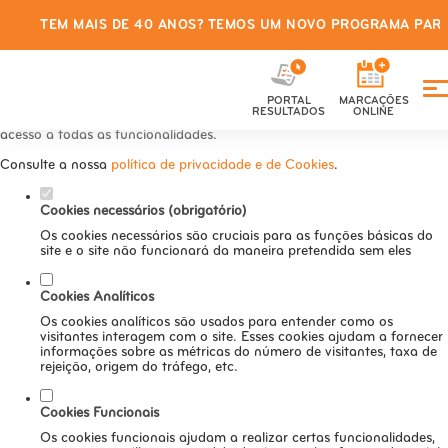
TEM MAIS DE 40 ANOS? TEMOS UM NOVO PROGRAMA PARA
Defina as suas preferências de
cookies para este website.
PORTAL
MARCAÇÕES
Este website utiliza cookies estritamente necessários, analíticos e
RESULTADOS
ONLINE
funcionais, para lhe oferecer uma boa experiência de navegação e
acesso a todas as funcionalidades.
Consulte a nossa
política de privacidade e de Cookies
.
Cookies necessários (obrigatório)
Os cookies necessários são cruciais para as funções básicas do
site e o site não funcionará da maneira pretendida sem eles
Cookies Analíticos
Os cookies analíticos são usados para entender como os
visitantes interagem com o site. Esses cookies ajudam a fornecer
informações sobre as métricas do número de visitantes, taxa de
rejeição, origem do tráfego, etc.
Cookies Funcionais
Os cookies funcionais ajudam a realizar certas funcionalidades,