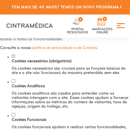
TEM MAIS DE 40 ANOS? TEMOS UM NOVO PROGRAMA PARA
Defina as suas preferências de
cookies para este website.
PORTAL
MARCAÇÕES
Este website utiliza cookies estritamente necessários, analíticos e
RESULTADOS
ONLINE
funcionais, para lhe oferecer uma boa experiência de navegação e
acesso a todas as funcionalidades.
Consulte a nossa
política de privacidade e de Cookies
.
Cookies necessários (obrigatório)
Os cookies necessários são cruciais para as funções básicas do
site e o site não funcionará da maneira pretendida sem eles
Cookies Analíticos
Os cookies analíticos são usados para entender como os
visitantes interagem com o site. Esses cookies ajudam a fornecer
informações sobre as métricas do número de visitantes, taxa de
rejeição, origem do tráfego, etc.
Cookies Funcionais
Os cookies funcionais ajudam a realizar certas funcionalidades,