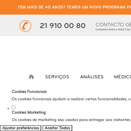
TEM MAIS DE 40 ANOS? TEMOS UM NOVO PROGRAMA P
Defina as suas preferênci
Este website utiliza cookies estritamente necessários, analíticos e func
CONTACTO G
21 910 00 80
CHAMADA PARA A REDE FIXA
Consulte a nossa
política de privacidade e de Cookies
.
Cookies necessários (obrigatório)
Os cookies necessários são cruciais para as funções básicas do s
Cookies Analíticos
Os cookies analíticos são usados para entender como os visitante
SERVIÇOS
ANÁLISES
MÉDIC
tráfego, etc.
Cookies Funcionais
Os cookies funcionais ajudam a realizar certas funcionalidades, 
Cookies Marketing
Os cookies de marketing são usados para entregar aos visitantes
Ajustar preferências
Aceitar Todos