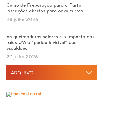
Curso de Preparação para o Parto:
inscrições abertas para nova turma
28 julho 2026
As queimaduras solares e o impacto dos
raios UV: o “perigo invisível” dos
escaldões
27 julho 2026
ARQUIVO
2026
agosto 2026
2025
julho 2026
dezembro 2025
junho 2026
2024
novembro 2025
maio 2026
dezembro 2024
outubro 2025
2023
abril 2026
novembro 2024
setembro 2025
dezembro 2023
março 2026
outubro 2024
2022
agosto 2025
novembro 2023
fevereiro 2026