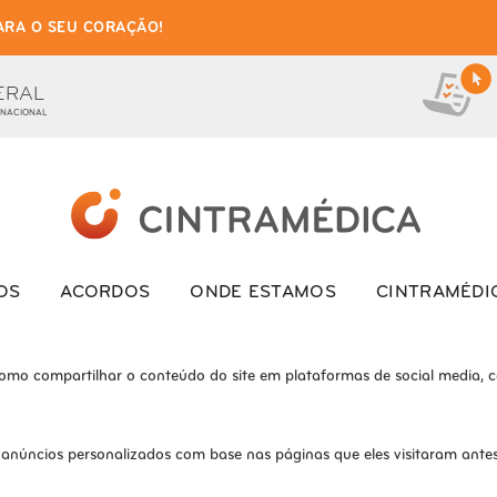
ARA O SEU CORAÇÃO!
as de cookies para este we
ionais, para lhe oferecer uma boa experiência de navegação e acesso a to
ERAL
 NACIONAL
ite e o site não funcionará da maneira pretendida sem eles
s interagem com o site. Esses cookies ajudam a fornecer informações so
OS
ACORDOS
ONDE ESTAMOS
CINTRAMÉDI
como compartilhar o conteúdo do site em plataformas de social media, co
 anúncios personalizados com base nas páginas que eles visitaram antes 