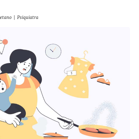
aetano
|
Psiquiatra