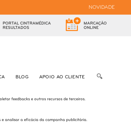
NOVIDADE
bsite.
PORTAL
CINTRAMÉDICA
MARCAÇÃO
das as funcionalidades.
RESULTADOS
ONLINE
bre as métricas do número de visitantes, taxa de rejeição, origem do
CA
BLOG
APOIO AO CLIENTE
letar feedbacks e outros recursos de terceiros.
e analisar a eficácia da campanha publicitária.