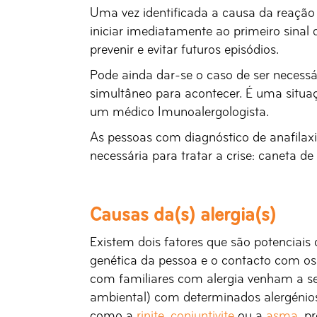
Uma vez identificada a causa da reação 
iniciar imediatamente ao primeiro sinal
prevenir e evitar futuros episódios.
Pode ainda dar-se o caso de ser necess
simultâneo para acontecer. É uma situaç
um médico Imunoalergologista.
As pessoas com diagnóstico de anafila
necessária para tratar a crise: caneta d
Causas da(s) alergia(s)
Existem dois fatores que são potenciais
genética da pessoa e o contacto com os 
com familiares com alergia venham a se
ambiental) com determinados alergénios,
como a
rinite
,
conjuntivite
ou a
asma
, p