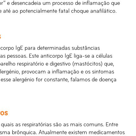
or” e desencadeia um processo de inflamação que
e até ao potencialmente fatal choque anafilático.
s
corpo IgE para determinadas substâncias
as pessoas. Este anticorpo IgE liga-se a células
relho respiratório e digestivo (mastócitos) que,
ergénio, provocam a inflamação e os sintomas
 esse alergénio for constante, falamos de doença
tos
s quais as respiratórias são as mais comuns. Entre
a asma brônquica. Atualmente existem medicamentos