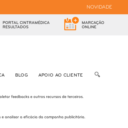
NOVIDADE
bsite.
PORTAL
CINTRAMÉDICA
MARCAÇÃO
das as funcionalidades.
RESULTADOS
ONLINE
bre as métricas do número de visitantes, taxa de rejeição, origem do
CA
BLOG
APOIO AO CLIENTE
letar feedbacks e outros recursos de terceiros.
e analisar a eficácia da campanha publicitária.