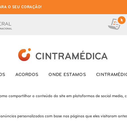
ARA O SEU CORAÇÃO!
as de cookies para este we
ionais, para lhe oferecer uma boa experiência de navegação e acesso a to
ERAL
 NACIONAL
ite e o site não funcionará da maneira pretendida sem eles
s interagem com o site. Esses cookies ajudam a fornecer informações so
OS
ACORDOS
ONDE ESTAMOS
CINTRAMÉDI
como compartilhar o conteúdo do site em plataformas de social media, co
 anúncios personalizados com base nas páginas que eles visitaram antes 