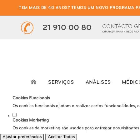
TEM MAIS DE 40 ANOS? TEMOS UM NOVO PROGRAMA P
Defina as suas preferênci
Este website utiliza cookies estritamente necessários, analíticos e func
CONTACTO G
21 910 00 80
CHAMADA PARA A REDE FIXA
Consulte a nossa
política de privacidade e de Cookies
.
Cookies necessários (obrigatório)
Os cookies necessários são cruciais para as funções básicas do s
Cookies Analíticos
Os cookies analíticos são usados para entender como os visitante
SERVIÇOS
ANÁLISES
MÉDIC
tráfego, etc.
Cookies Funcionais
Os cookies funcionais ajudam a realizar certas funcionalidades, 
Cookies Marketing
Os cookies de marketing são usados para entregar aos visitantes
Ajustar preferências
Aceitar Todos