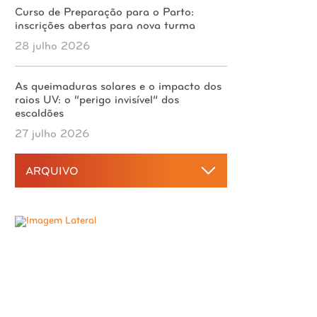
Curso de Preparação para o Parto:
inscrições abertas para nova turma
28 julho 2026
As queimaduras solares e o impacto dos
raios UV: o “perigo invisível” dos
escaldões
27 julho 2026
ARQUIVO
2026
agosto 2026
2025
julho 2026
dezembro 2025
junho 2026
2024
novembro 2025
maio 2026
dezembro 2024
outubro 2025
2023
abril 2026
novembro 2024
setembro 2025
dezembro 2023
março 2026
outubro 2024
2022
agosto 2025
novembro 2023
fevereiro 2026