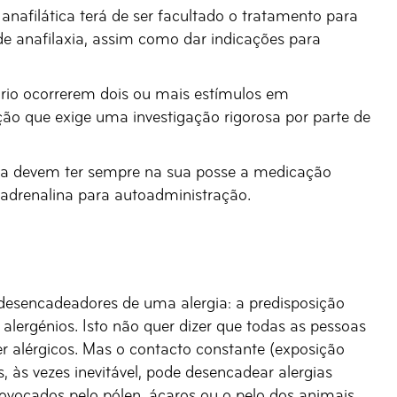
anafilática terá de ser facultado o tratamento para
 de anafilaxia, assim como dar indicações para
ário ocorrerem dois ou mais estímulos em
ão que exige uma investigação rigorosa por parte de
xia devem ter sempre na sua posse a medicação
e adrenalina para autoadministração.
 desencadeadores de uma alergia: a predisposição
alergénios. Isto não quer dizer que todas as pessoas
r alérgicos. Mas o contacto constante (exposição
 às vezes inevitável, pode desencadear alergias
rovocados pelo pólen, ácaros ou o pelo dos animais