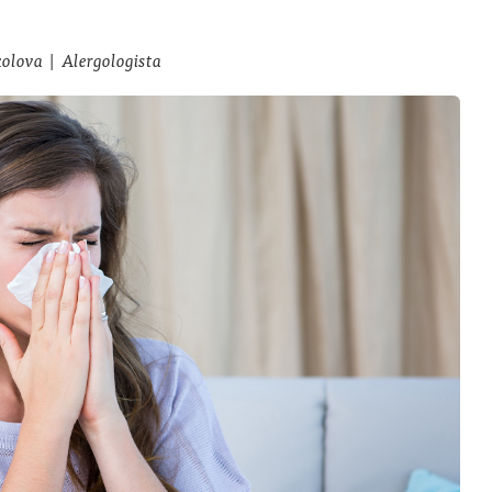
kolova
|
Alergologista