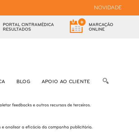
NOVIDADE
bsite.
PORTAL
CINTRAMÉDICA
MARCAÇÃO
das as funcionalidades.
RESULTADOS
ONLINE
bre as métricas do número de visitantes, taxa de rejeição, origem do
CA
BLOG
APOIO AO CLIENTE
letar feedbacks e outros recursos de terceiros.
e analisar a eficácia da campanha publicitária.