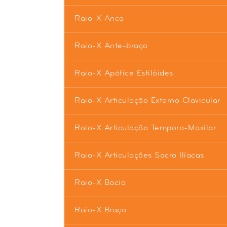
Raio-X Anca
Raio-X Ante-braço
Raio-X Apófice Estilóides
Raio-X Articulação Externo Clavicular
Raio-X Articulação Temporo-Maxilar
Raio-X Articulações Sacro Ilíacas
Raio-X Bacia
Raio-X Braço