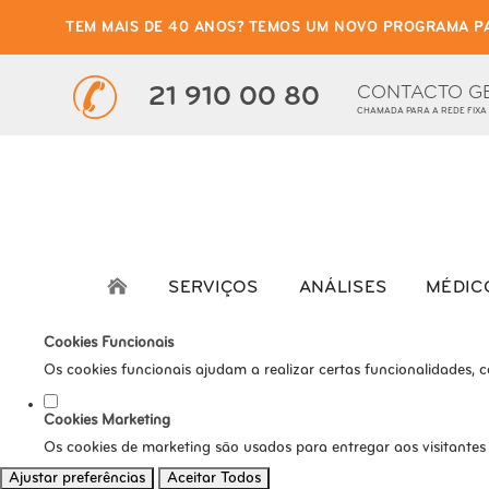
TEM MAIS DE 40 ANOS? TEMOS UM NOVO PROGRAMA P
Defina as suas preferênci
Este website utiliza cookies estritamente necessários, analíticos e func
CONTACTO G
21 910 00 80
CHAMADA PARA A REDE FIXA
Consulte a nossa
política de privacidade e de Cookies
.
Cookies necessários (obrigatório)
Os cookies necessários são cruciais para as funções básicas do s
Cookies Analíticos
Os cookies analíticos são usados para entender como os visitante
SERVIÇOS
ANÁLISES
MÉDIC
tráfego, etc.
Cookies Funcionais
Os cookies funcionais ajudam a realizar certas funcionalidades, 
Cookies Marketing
Os cookies de marketing são usados para entregar aos visitantes
Ajustar preferências
Aceitar Todos