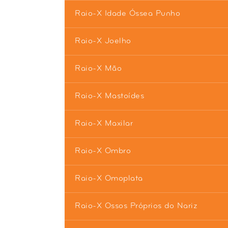
Raio-X Idade Óssea Punho
Raio-X Joelho
Raio-X Mão
Raio-X Mastoídes
Raio-X Maxilar
Raio-X Ombro
Raio-X Omoplata
Raio-X Ossos Próprios do Nariz