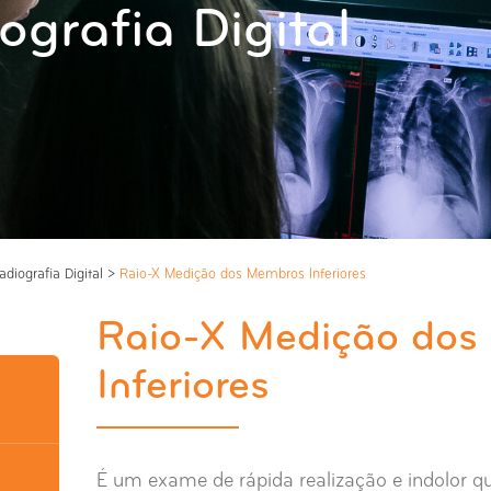
ografia Digital
adiografia Digital
>
Raio-X Medição dos Membros Inferiores
Raio-X Medição dos
Inferiores
É um exame de rápida realização e indolor qu