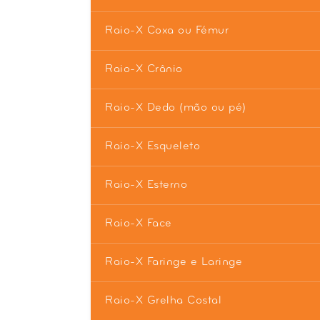
Raio-X Coxa ou Fémur
Raio-X Crânio
Raio-X Dedo (mão ou pé)
Raio-X Esqueleto
Raio-X Esterno
Raio-X Face
Raio-X Faringe e Laringe
Raio-X Grelha Costal