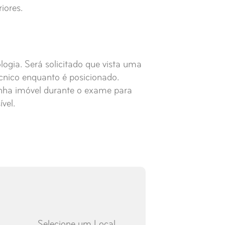
iores.
logia. Será solicitado que vista uma
écnico enquanto é posicionado.
nha imóvel durante o exame para
vel.
Selecione um Local