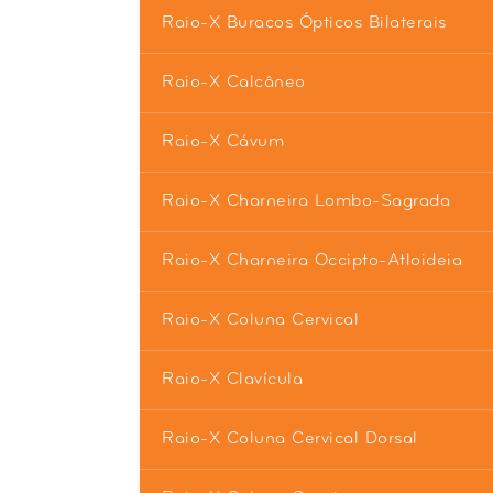
Raio-X Buracos Ópticos Bilaterais
Raio-X Calcâneo
Raio-X Cávum
Raio-X Charneira Lombo-Sagrada
Raio-X Charneira Occipto-Atloideia
Raio-X Coluna Cervical
Raio-X Clavícula
Raio-X Coluna Cervical Dorsal