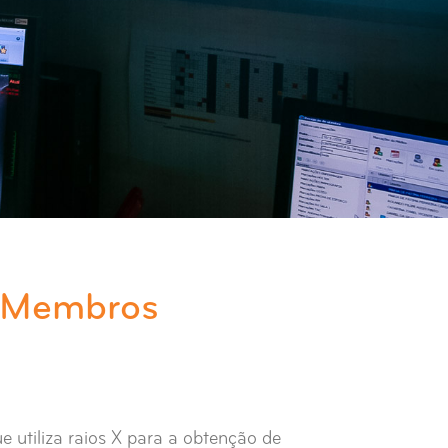
 Membros
e utiliza raios X para a obtenção de