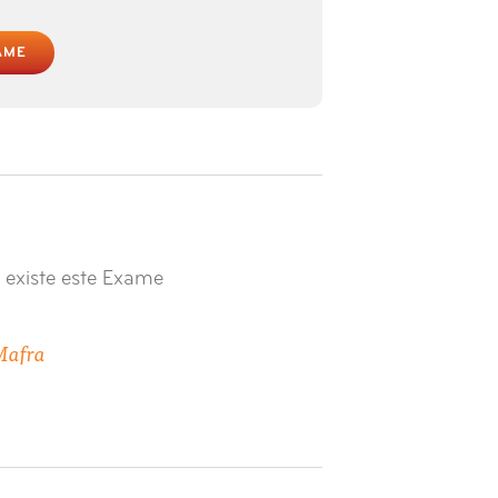
AME
 existe este Exame
Mafra