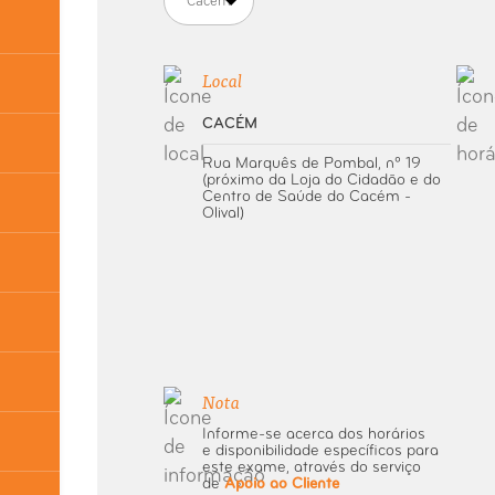
Cacém
Local
CACÉM
Rua Marquês de Pombal, nº 19
(próximo da Loja do Cidadão e do
Centro de Saúde do Cacém -
Olival)
Nota
Informe-se acerca dos horários
e disponibilidade específicos para
este exame, através do serviço
de
Apoio ao Cliente