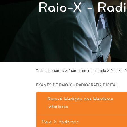
Raio-X - Radi
Todos os exames
>
Exames de Imagiologia
>
Raio-X - R
EXAMES DE RAIO-X - RADIOGRAFIA DIGITAL:
Raio-X Medição dos Membros
Inferiores
Raio-X Abdómen