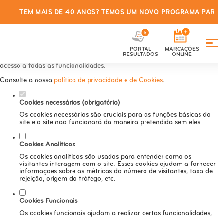
TEM MAIS DE 40 ANOS? TEMOS UM NOVO PROGRAMA PARA
Defina as suas preferências de
cookies para este website.
PORTAL
MARCAÇÕES
Este website utiliza cookies estritamente necessários, analíticos e
RESULTADOS
ONLINE
funcionais, para lhe oferecer uma boa experiência de navegação e
acesso a todas as funcionalidades.
Consulte a nossa
política de privacidade e de Cookies
.
Cookies necessários (obrigatório)
Os cookies necessários são cruciais para as funções básicas do
site e o site não funcionará da maneira pretendida sem eles
Cookies Analíticos
Os cookies analíticos são usados para entender como os
visitantes interagem com o site. Esses cookies ajudam a fornecer
informações sobre as métricas do número de visitantes, taxa de
rejeição, origem do tráfego, etc.
Cookies Funcionais
Os cookies funcionais ajudam a realizar certas funcionalidades,