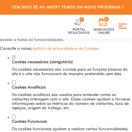
TEM MAIS DE 40 ANOS? TEMOS UM NOVO PROGRAMA PARA
Defina as suas preferências de
cookies para este website.
PORTAL
MARCAÇÕES
Este website utiliza cookies estritamente necessários, analíticos e
RESULTADOS
ONLINE
funcionais, para lhe oferecer uma boa experiência de navegação e
acesso a todas as funcionalidades.
Consulte a nossa
política de privacidade e de Cookies
.
Cookies necessários (obrigatório)
Os cookies necessários são cruciais para as funções básicas do
site e o site não funcionará da maneira pretendida sem eles
Cookies Analíticos
Os cookies analíticos são usados para entender como os
visitantes interagem com o site. Esses cookies ajudam a fornecer
informações sobre as métricas do número de visitantes, taxa de
rejeição, origem do tráfego, etc.
Cookies Funcionais
Os cookies funcionais ajudam a realizar certas funcionalidades,