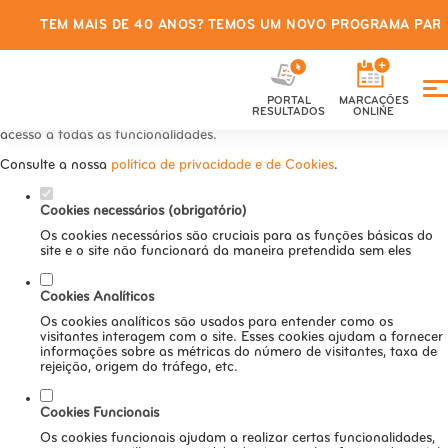
TEM MAIS DE 40 ANOS? TEMOS UM NOVO PROGRAMA PARA
Defina as suas preferências de
cookies para este website.
PORTAL
MARCAÇÕES
Este website utiliza cookies estritamente necessários, analíticos e
RESULTADOS
ONLINE
funcionais, para lhe oferecer uma boa experiência de navegação e
acesso a todas as funcionalidades.
Consulte a nossa
política de privacidade e de Cookies
.
Cookies necessários (obrigatório)
Os cookies necessários são cruciais para as funções básicas do
site e o site não funcionará da maneira pretendida sem eles
Cookies Analíticos
Os cookies analíticos são usados para entender como os
visitantes interagem com o site. Esses cookies ajudam a fornecer
informações sobre as métricas do número de visitantes, taxa de
rejeição, origem do tráfego, etc.
Cookies Funcionais
Os cookies funcionais ajudam a realizar certas funcionalidades,