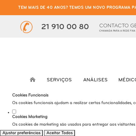
TEM MAIS DE 40 ANOS? TEMOS UM NOVO PROGRAMA P
Defina as suas preferênci
Este website utiliza cookies estritamente necessários, analíticos e func
CONTACTO G
21 910 00 80
CHAMADA PARA A REDE FIXA
Consulte a nossa
política de privacidade e de Cookies
.
Cookies necessários (obrigatório)
Os cookies necessários são cruciais para as funções básicas do s
Cookies Analíticos
Os cookies analíticos são usados para entender como os visitante
SERVIÇOS
ANÁLISES
MÉDIC
tráfego, etc.
Cookies Funcionais
Os cookies funcionais ajudam a realizar certas funcionalidades, 
Cookies Marketing
Os cookies de marketing são usados para entregar aos visitantes
Ajustar preferências
Aceitar Todos