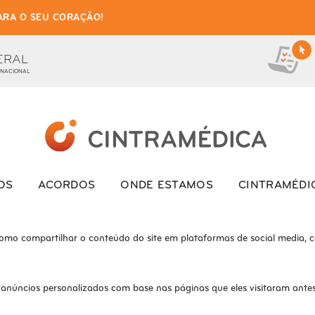
ARA O SEU CORAÇÃO!
as de cookies para este we
ionais, para lhe oferecer uma boa experiência de navegação e acesso a to
ERAL
 NACIONAL
ite e o site não funcionará da maneira pretendida sem eles
s interagem com o site. Esses cookies ajudam a fornecer informações so
OS
ACORDOS
ONDE ESTAMOS
CINTRAMÉDI
como compartilhar o conteúdo do site em plataformas de social media, co
 anúncios personalizados com base nas páginas que eles visitaram antes 