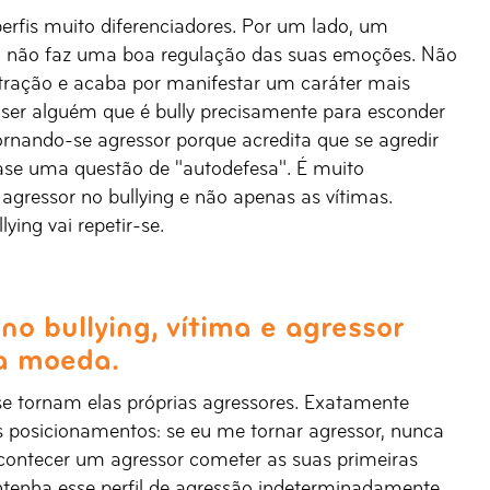
rfis muito diferenciadores. Por um lado, um
a, não faz uma boa regulação das suas emoções. Não
stração e acaba por manifestar um caráter mais
 ser alguém que é bully precisamente para esconder
ornando-se agressor porque acredita que se agredir
uase uma questão de "autodefesa". É muito
gressor no bullying e não apenas as vítimas.
lying vai repetir-se.
no bullying, vítima e agressor
a moeda.
 se tornam elas próprias agressores. Exatamente
s posicionamentos: se eu me tornar agressor, nunca
contecer um agressor cometer as suas primeiras
antenha esse perfil de agressão indeterminadamente,