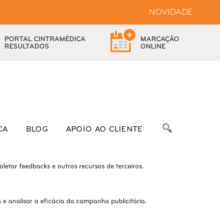
NOVIDADE
bsite.
PORTAL
CINTRAMÉDICA
MARCAÇÃO
das as funcionalidades.
RESULTADOS
ONLINE
bre as métricas do número de visitantes, taxa de rejeição, origem do
CA
BLOG
APOIO AO CLIENTE
letar feedbacks e outros recursos de terceiros.
e analisar a eficácia da campanha publicitária.