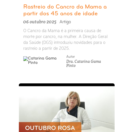
Rastreio do Cancro da Mama a
partir dos 45 anos de idade
06 outubro 2025
Artigo
O Cancro da Mama é a primeira causa de
morte por cancro, na mulher. A Direção Geral
da Saúde (DGS) introduziu novidades para o
rastreio a partir de 2025.
Autor
Dra. Catarina Gama
Pinto