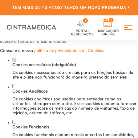
TEM MAIS DE 40 ANOS? TEMOS UM NOVO PROGRAMA PARA
Defina as suas preferências de
cookies para este website.
PORTAL
MARCAÇÕES
Este website utiliza cookies estritamente necessários, analíticos e
RESULTADOS
ONLINE
funcionais, para lhe oferecer uma boa experiência de navegação e
acesso a todas as funcionalidades.
Consulte a nossa
política de privacidade e de Cookies
.
Cookies necessários (obrigatório)
Os cookies necessários são cruciais para as funções básicas do
site e o site não funcionará da maneira pretendida sem eles
Cookies Analíticos
Os cookies analíticos são usados para entender como os
visitantes interagem com o site. Esses cookies ajudam a fornecer
informações sobre as métricas do número de visitantes, taxa de
rejeição, origem do tráfego, etc.
Cookies Funcionais
Os cookies funcionais ajudam a realizar certas funcionalidades,