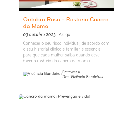
Outubro Rosa - Rastreio Cancro
da Mama
03 outubro 2023
Artigo
Conhecer o seu risco individual, de acordo com
o seu historial clínico e familiar, é essencial
para que cada mulher saiba quando deve
fazer o rastreio do cancro da mama.
Entrevista a
Dra. Vicência Bandeiras