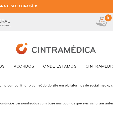
ARA O SEU CORAÇÃO!
as de cookies para este we
ionais, para lhe oferecer uma boa experiência de navegação e acesso a to
ERAL
 NACIONAL
ite e o site não funcionará da maneira pretendida sem eles
s interagem com o site. Esses cookies ajudam a fornecer informações so
OS
ACORDOS
ONDE ESTAMOS
CINTRAMÉDI
como compartilhar o conteúdo do site em plataformas de social media, co
 anúncios personalizados com base nas páginas que eles visitaram antes 