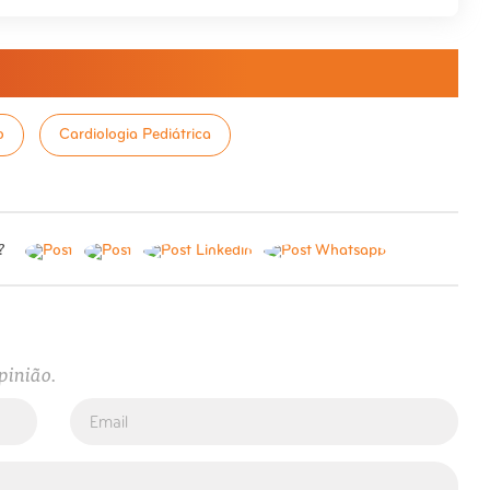
o
Cardiologia Pediátrica
?
pinião.