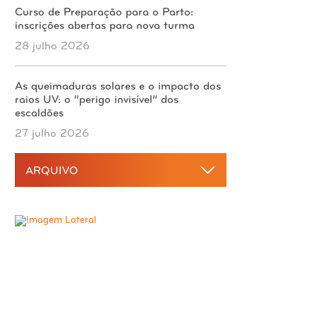
Curso de Preparação para o Parto:
inscrições abertas para nova turma
28 julho 2026
As queimaduras solares e o impacto dos
raios UV: o “perigo invisível” dos
escaldões
27 julho 2026
ARQUIVO
2026
agosto 2026
2025
julho 2026
dezembro 2025
junho 2026
2024
novembro 2025
maio 2026
dezembro 2024
outubro 2025
2023
abril 2026
novembro 2024
setembro 2025
dezembro 2023
março 2026
outubro 2024
2022
agosto 2025
novembro 2023
fevereiro 2026