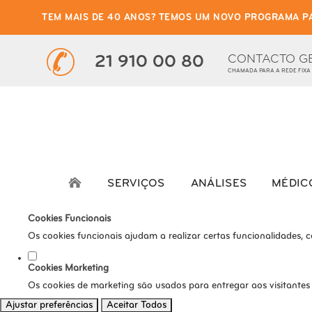
TEM MAIS DE 40 ANOS? TEMOS UM NOVO PROGRAMA P
Defina as suas preferênci
Este website utiliza cookies estritamente necessários, analíticos e func
CONTACTO G
21 910 00 80
CHAMADA PARA A REDE FIXA
Consulte a nossa
política de privacidade e de Cookies
.
Cookies necessários (obrigatório)
Os cookies necessários são cruciais para as funções básicas do s
Cookies Analíticos
Os cookies analíticos são usados para entender como os visitante
SERVIÇOS
ANÁLISES
MÉDIC
tráfego, etc.
Cookies Funcionais
Os cookies funcionais ajudam a realizar certas funcionalidades, 
Cookies Marketing
Os cookies de marketing são usados para entregar aos visitantes
Ajustar preferências
Aceitar Todos