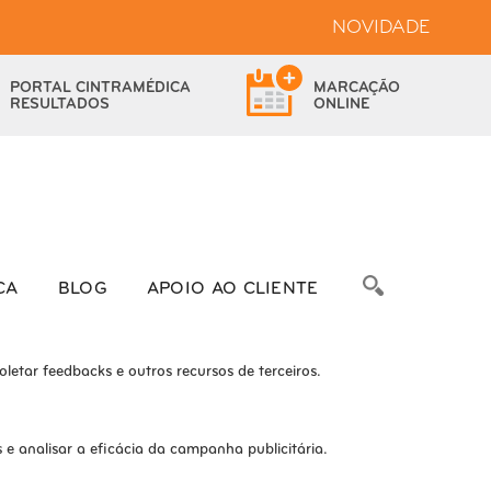
NOVIDADE
bsite.
PORTAL
CINTRAMÉDICA
MARCAÇÃO
das as funcionalidades.
RESULTADOS
ONLINE
bre as métricas do número de visitantes, taxa de rejeição, origem do
CA
BLOG
APOIO AO CLIENTE
letar feedbacks e outros recursos de terceiros.
e analisar a eficácia da campanha publicitária.