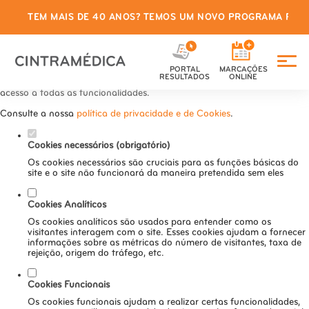
TEM MAIS DE 40 ANOS? TEMOS UM NOVO PROGRAMA PARA
Defina as suas preferências de
cookies para este website.
PORTAL
MARCAÇÕES
Este website utiliza cookies estritamente necessários, analíticos e
RESULTADOS
ONLINE
funcionais, para lhe oferecer uma boa experiência de navegação e
acesso a todas as funcionalidades.
Consulte a nossa
política de privacidade e de Cookies
.
Cookies necessários (obrigatório)
Os cookies necessários são cruciais para as funções básicas do
site e o site não funcionará da maneira pretendida sem eles
Cookies Analíticos
Os cookies analíticos são usados para entender como os
visitantes interagem com o site. Esses cookies ajudam a fornecer
informações sobre as métricas do número de visitantes, taxa de
rejeição, origem do tráfego, etc.
Cookies Funcionais
Os cookies funcionais ajudam a realizar certas funcionalidades,