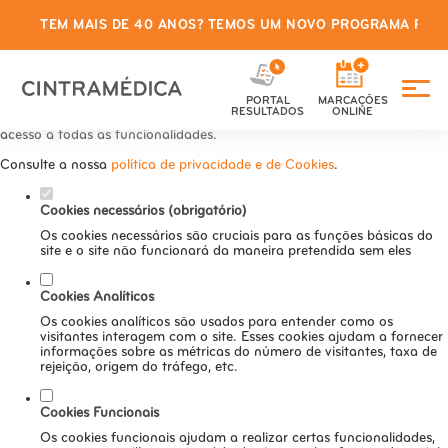
TEM MAIS DE 40 ANOS? TEMOS UM NOVO PROGRAMA PARA
Defina as suas preferências de
cookies para este website.
PORTAL
MARCAÇÕES
Este website utiliza cookies estritamente necessários, analíticos e
RESULTADOS
ONLINE
funcionais, para lhe oferecer uma boa experiência de navegação e
acesso a todas as funcionalidades.
Consulte a nossa
política de privacidade e de Cookies
.
Cookies necessários (obrigatório)
Os cookies necessários são cruciais para as funções básicas do
site e o site não funcionará da maneira pretendida sem eles
Cookies Analíticos
Os cookies analíticos são usados para entender como os
visitantes interagem com o site. Esses cookies ajudam a fornecer
informações sobre as métricas do número de visitantes, taxa de
rejeição, origem do tráfego, etc.
Cookies Funcionais
Os cookies funcionais ajudam a realizar certas funcionalidades,