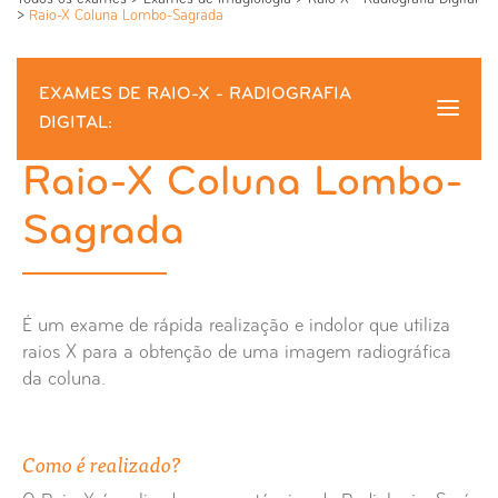
>
Raio-X Coluna Lombo-Sagrada
EXAMES DE RAIO-X - RADIOGRAFIA
DIGITAL:
Raio-X Coluna Lombo-Sagrada
Raio-X Coluna Lombo-
Sagrada
Raio-X Abdómen
Raio-X Anca
É um exame de rápida realização e indolor que utiliza
Raio-X Ante-braço
raios X para a obtenção de uma imagem radiográfica
da coluna.
Raio-X Apófice Estilóides
Como é realizado?
Raio-X Articulação Externo Clavicular