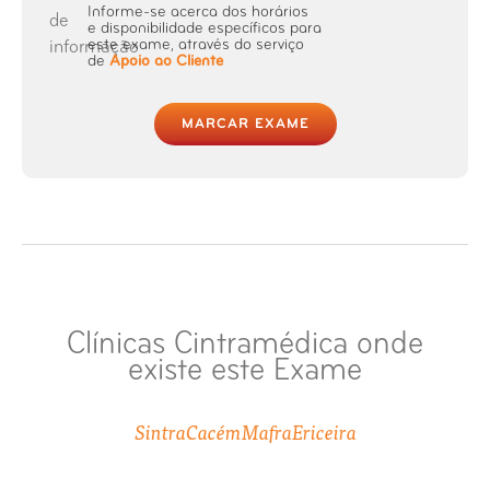
Informe-se acerca dos horários
e disponibilidade específicos para
este exame, através do serviço
Raio-X Coluna Total
de
Apoio ao Cliente
Raio-X Coluna Vertebral
MARCAR EXAME
Raio-X Cotovelo
Raio-X Coxa ou Fémur
Raio-X Crânio
Clínicas Cintramédica onde
Raio-X Dedo (mão ou pé)
existe este Exame
Raio-X Esqueleto
Sintra
Cacém
Mafra
Ericeira
Raio-X Esterno