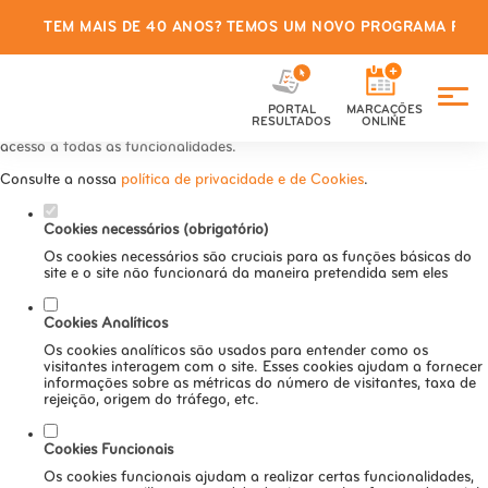
TEM MAIS DE 40 ANOS? TEMOS UM NOVO PROGRAMA PARA
Defina as suas preferências de
cookies para este website.
PORTAL
MARCAÇÕES
Este website utiliza cookies estritamente necessários, analíticos e
RESULTADOS
ONLINE
funcionais, para lhe oferecer uma boa experiência de navegação e
acesso a todas as funcionalidades.
Consulte a nossa
política de privacidade e de Cookies
.
Cookies necessários (obrigatório)
Os cookies necessários são cruciais para as funções básicas do
site e o site não funcionará da maneira pretendida sem eles
Cookies Analíticos
Os cookies analíticos são usados para entender como os
visitantes interagem com o site. Esses cookies ajudam a fornecer
informações sobre as métricas do número de visitantes, taxa de
rejeição, origem do tráfego, etc.
Cookies Funcionais
Os cookies funcionais ajudam a realizar certas funcionalidades,