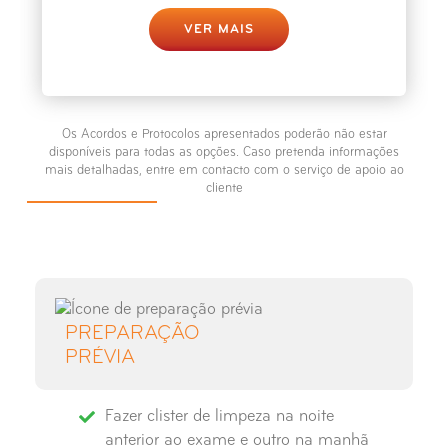
Raio-X Medição dos Membros
VER MAIS
Inferiores
Raio-X Ombro
Os Acordos e Protocolos apresentados poderão não estar
Raio-X Omoplata
disponíveis para todas as opções. Caso pretenda informações
mais detalhadas, entre em contacto com o serviço de apoio ao
cliente
Raio-X Ossos Próprios do Nariz
Raio-X Partes Moles - Pescoço
Raio-X Pé
PREPARAÇÃO
PRÉVIA
Raio-X Punho
Fazer clister de limpeza na noite
Raio-X Perna
anterior ao exame e outro na manhã