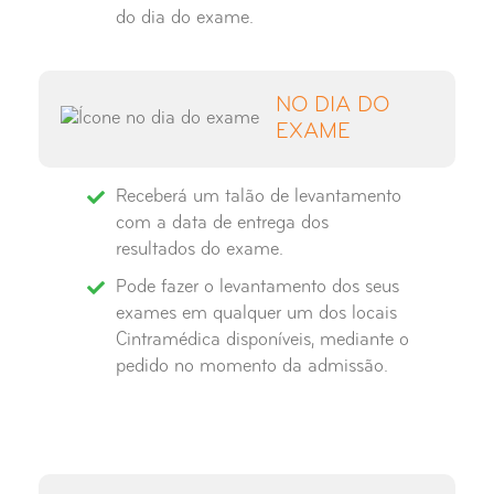
do dia do exame.
Raio-X Seios Peri-Nasais
Raio-X Sela Turca
NO DIA DO
EXAME
Raio-X Tibio-Társica
Receberá um talão de levantamento
Raio-X Tórax
com a data de entrega dos
resultados do exame.
Pode fazer o levantamento dos seus
exames em qualquer um dos locais
Cintramédica disponíveis, mediante o
pedido no momento da admissão.