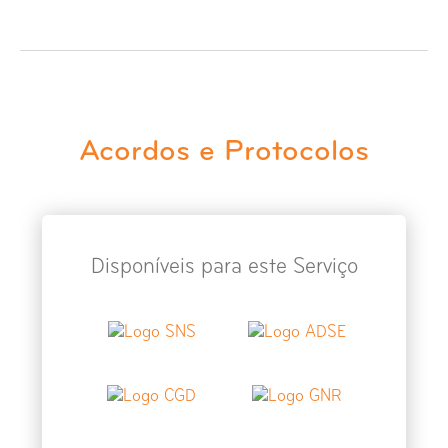
Raio-X Face
Raio-X Faringe e Laringe
Raio-X Grelha Costal
Acordos e Protocolos
Raio-X Idade Óssea Punho
Raio-X Joelho
Disponíveis para este Serviço
Raio-X Mão
Raio-X Mastoídes
Raio-X Maxilar