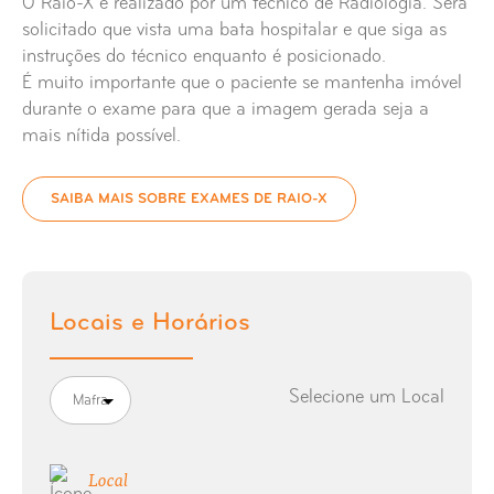
O Raio-X é realizado por um técnico de Radiologia. Será
solicitado que vista uma bata hospitalar e que siga as
Raio-X Articulação Temporo-Maxilar
instruções do técnico enquanto é posicionado.
É muito importante que o paciente se mantenha imóvel
Raio-X Articulações Sacro Ilíacas
durante o exame para que a imagem gerada seja a
mais nítida possível.
Raio-X Bacia
SAIBA MAIS SOBRE EXAMES DE RAIO-X
Raio-X Braço
Raio-X Buracos Ópticos Bilaterais
Locais e Horários
Raio-X Calcâneo
Raio-X Cávum
Selecione um Local
Mafra
Raio-X Charneira Lombo-Sagrada
Local