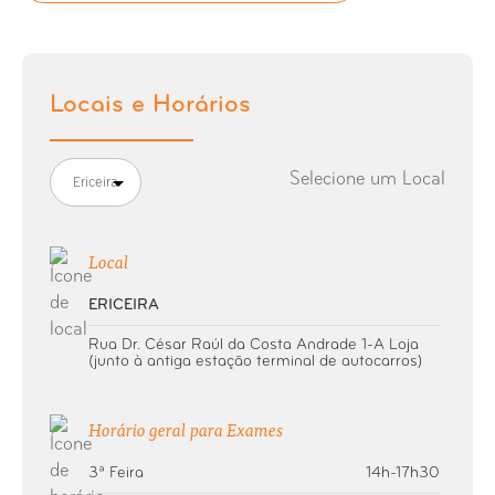
Raio-X Charneira Occipto-Atloideia
Raio-X Clavícula
Locais e Horários
Raio-X Coluna Cervical Dorsal
Selecione um Local
Ericeira
Raio-X Coluna Coccigea
Raio-X Coluna Dorsal
Local
ERICEIRA
Raio-X Coluna Extra-longa
Rua Dr. César Raúl da Costa Andrade 1-A Loja
(junto à antiga estação terminal de autocarros)
Raio-X Coluna Lombar
Horário geral para Exames
Raio-X Coluna Lombo-Sagrada
3ª Feira
14h-17h30
Raio-X Coluna Sagrada