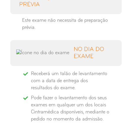
PRÉVIA
Raio-X Seios Peri-Nasais
Este exame não necessita de preparação
Raio-X Sela Turca
prévia.
Raio-X Tibio-Társica
NO DIA DO
Raio-X Tórax
EXAME
Receberá um talão de levantamento
com a data de entrega dos
resultados do exame.
Pode fazer o levantamento dos seus
exames em qualquer um dos locais
Cintramédica disponíveis, mediante o
pedido no momento da admissão.