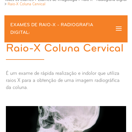
>
Raio-X Coluna Cervical
EXAMES DE RAIO-X - RADIOGRAFIA
DIGITAL:
Raio-X Coluna Cervical
Raio-X Coluna Cervical
Raio-X Abdómen
É um exame de rápida realização e indolor que utiliza
Raio-X Anca
raios X para a obtenção de uma imagem radiográfica
da coluna.
Raio-X Ante-braço
Raio-X Apófice Estilóides
Raio-X Articulação Externo Clavicular