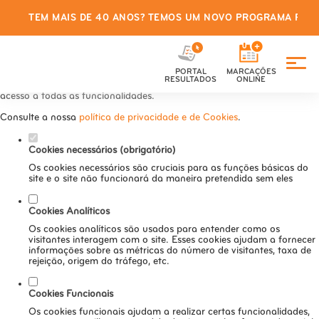
TEM MAIS DE 40 ANOS? TEMOS UM NOVO PROGRAMA PARA
Defina as suas preferências de
cookies para este website.
PORTAL
MARCAÇÕES
Este website utiliza cookies estritamente necessários, analíticos e
RESULTADOS
ONLINE
funcionais, para lhe oferecer uma boa experiência de navegação e
acesso a todas as funcionalidades.
Consulte a nossa
política de privacidade e de Cookies
.
Cookies necessários (obrigatório)
Os cookies necessários são cruciais para as funções básicas do
site e o site não funcionará da maneira pretendida sem eles
Cookies Analíticos
Os cookies analíticos são usados para entender como os
visitantes interagem com o site. Esses cookies ajudam a fornecer
informações sobre as métricas do número de visitantes, taxa de
rejeição, origem do tráfego, etc.
Cookies Funcionais
Os cookies funcionais ajudam a realizar certas funcionalidades,