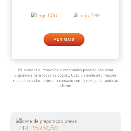
Raio-X Medição dos Membros
Inferiores
Raio-X Ombro
VER MAIS
Raio-X Omoplata
Raio-X Ossos Próprios do Nariz
Os Acordos e Protocolos apresentados poderão não estar
Raio-X Partes Moles - Pescoço
disponíveis para todas as opções. Caso pretenda informações
mais detalhadas, entre em contacto com o serviço de apoio ao
cliente
Raio-X Pé
Raio-X Punho
Raio-X Perna
PREPARAÇÃO