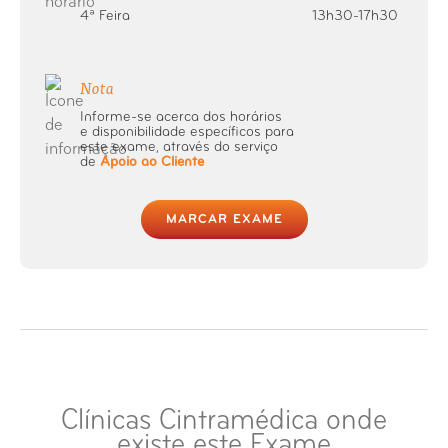
4ª Feira
13h30-17h30
Raio-X Coluna Total
Nota
Raio-X Coluna Vertebral
Informe-se acerca dos horários
e disponibilidade específicos para
este exame, através do serviço
Raio-X Cotovelo
de
Apoio ao Cliente
Raio-X Coxa ou Fémur
MARCAR EXAME
Raio-X Crânio
Raio-X Dedo (mão ou pé)
Raio-X Esqueleto
Clínicas Cintramédica onde
Raio-X Esterno
existe este Exame