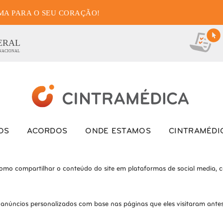
MA PARA O SEU CORAÇÃO!
as de cookies para este we
ionais, para lhe oferecer uma boa experiência de navegação e acesso a to
ERAL
 NACIONAL
ite e o site não funcionará da maneira pretendida sem eles
s interagem com o site. Esses cookies ajudam a fornecer informações so
OS
ACORDOS
ONDE ESTAMOS
CINTRAMÉDI
como compartilhar o conteúdo do site em plataformas de social media, co
 anúncios personalizados com base nas páginas que eles visitaram antes 