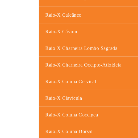
Raio-X Calcâneo
Raio-X Cávum
Raio-X Charneira Lombo-Sagrada
Raio-X Charneira Occipto-Atloideia
Raio-X Coluna Cervical
Raio-X Clavícula
Raio-X Coluna Coccigea
Raio-X Coluna Dorsal