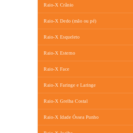
Raio-X Crânio
Raio-X Dedo (mão ou pé)
Raio-X Esqueleto
Raio-X Esterno
Raio-X Face
Raio-X Faringe e Laringe
Raio-X Grelha Costal
Raio-X Idade Óssea Punho