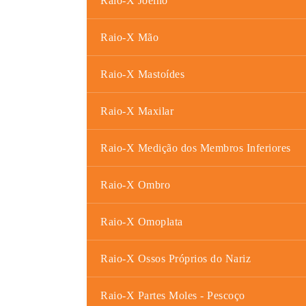
Raio-X Joelho
Raio-X Mão
Raio-X Mastoídes
Raio-X Maxilar
Raio-X Medição dos Membros Inferiores
Raio-X Ombro
Raio-X Omoplata
Raio-X Ossos Próprios do Nariz
Raio-X Partes Moles - Pescoço