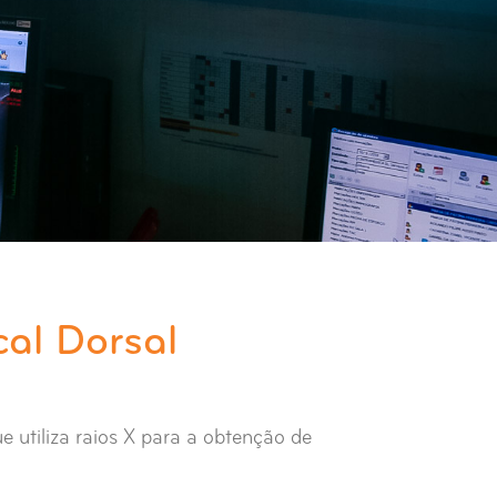
al Dorsal
e utiliza raios X para a obtenção de