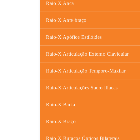
Raio-X Anca
Raio-X Ante-braço
Raio-X Apófice Estilóides
Raio-X Articulação Externo Clavicular
Raio-X Articulação Temporo-Maxilar
Raio-X Articulações Sacro Ilíacas
Raio-X Bacia
Raio-X Braço
Raio-X Buracos Ópticos Bilaterais