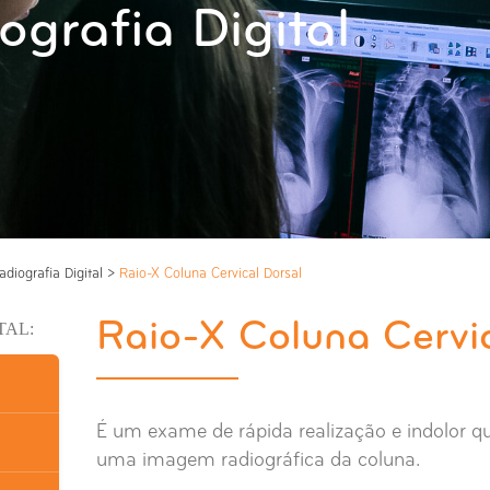
ografia Digital
adiografia Digital
>
Raio-X Coluna Cervical Dorsal
Raio-X Coluna Cervic
TAL:
É um exame de rápida realização e indolor qu
uma imagem radiográfica da coluna.