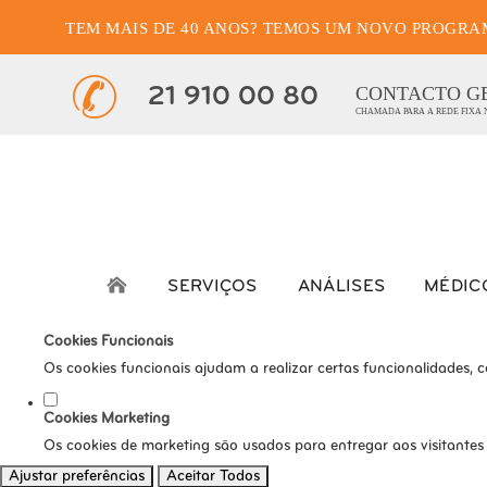
TEM MAIS DE 40 ANOS? TEMOS UM NOVO PROGRA
Defina as suas preferênci
Este website utiliza cookies estritamente necessários, analíticos e func
CONTACTO G
21 910 00 80
CHAMADA PARA A REDE FIXA
Consulte a nossa
política de privacidade e de Cookies
.
Cookies necessários (obrigatório)
Os cookies necessários são cruciais para as funções básicas do s
Cookies Analíticos
Os cookies analíticos são usados para entender como os visitante
SERVIÇOS
ANÁLISES
MÉDIC
tráfego, etc.
Cookies Funcionais
Os cookies funcionais ajudam a realizar certas funcionalidades, 
Cookies Marketing
Os cookies de marketing são usados para entregar aos visitantes
Ajustar preferências
Aceitar Todos