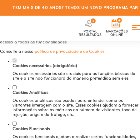
TEM MAIS DE 40 ANOS? TEMOS UM NOVO PROGRAMA PARA
Defina as suas preferências de
cookies para este website.
PORTAL
MARCAÇÕES
Este website utiliza cookies estritamente necessários, analíticos e
RESULTADOS
ONLINE
funcionais, para lhe oferecer uma boa experiência de navegação e
acesso a todas as funcionalidades.
Consulte a nossa
política de privacidade e de Cookies
.
Cookies necessários (obrigatório)
Os cookies necessários são cruciais para as funções básicas do
site e o site não funcionará da maneira pretendida sem eles
Cookies Analíticos
Os cookies analíticos são usados para entender como os
visitantes interagem com o site. Esses cookies ajudam a fornecer
informações sobre as métricas do número de visitantes, taxa de
rejeição, origem do tráfego, etc.
Cookies Funcionais
Os cookies funcionais ajudam a realizar certas funcionalidades,