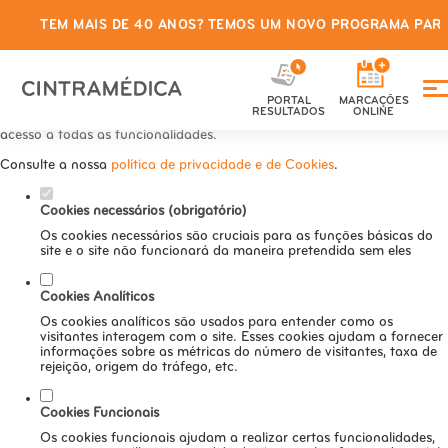
TEM MAIS DE 40 ANOS? TEMOS UM NOVO PROGRAMA PARA
Defina as suas preferências de
cookies para este website.
PORTAL
MARCAÇÕES
Este website utiliza cookies estritamente necessários, analíticos e
RESULTADOS
ONLINE
funcionais, para lhe oferecer uma boa experiência de navegação e
acesso a todas as funcionalidades.
Consulte a nossa
política de privacidade e de Cookies
.
Cookies necessários (obrigatório)
Os cookies necessários são cruciais para as funções básicas do
site e o site não funcionará da maneira pretendida sem eles
Cookies Analíticos
Os cookies analíticos são usados para entender como os
visitantes interagem com o site. Esses cookies ajudam a fornecer
informações sobre as métricas do número de visitantes, taxa de
rejeição, origem do tráfego, etc.
Cookies Funcionais
Os cookies funcionais ajudam a realizar certas funcionalidades,