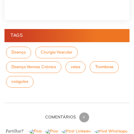
TAGS
Doença
Cirurgia Vascular
Doença Venosa Crónica
veias
Trombose
coágulos
COMENTÁRIOS
0
Partilhar?