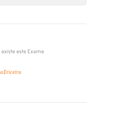
 existe este Exame
ra
Ericeira