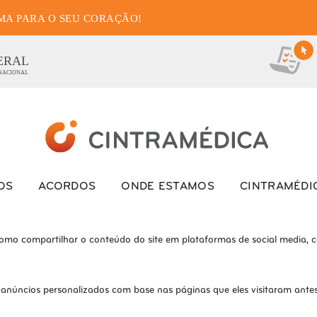
MA PARA O SEU CORAÇÃO!
as de cookies para este we
ionais, para lhe oferecer uma boa experiência de navegação e acesso a to
ERAL
 NACIONAL
ite e o site não funcionará da maneira pretendida sem eles
s interagem com o site. Esses cookies ajudam a fornecer informações so
OS
ACORDOS
ONDE ESTAMOS
CINTRAMÉDI
como compartilhar o conteúdo do site em plataformas de social media, co
 anúncios personalizados com base nas páginas que eles visitaram antes 