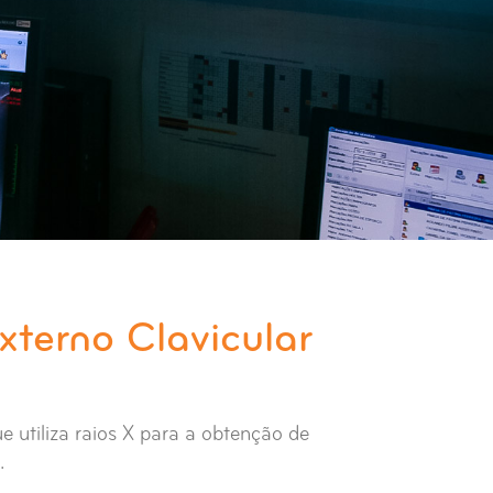
xterno Clavicular
e utiliza raios X para a obtenção de
.