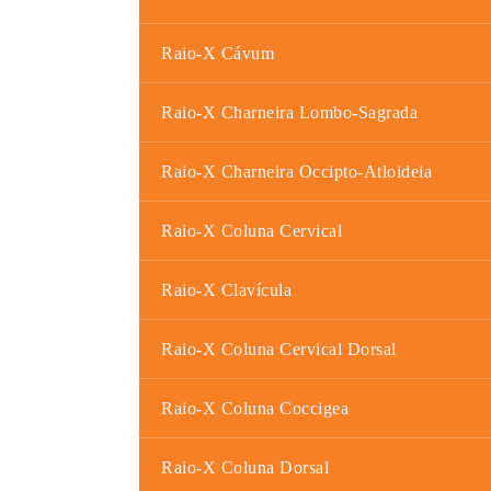
Raio-X Cávum
Raio-X Charneira Lombo-Sagrada
Raio-X Charneira Occipto-Atloideia
Raio-X Coluna Cervical
Raio-X Clavícula
Raio-X Coluna Cervical Dorsal
Raio-X Coluna Coccigea
Raio-X Coluna Dorsal