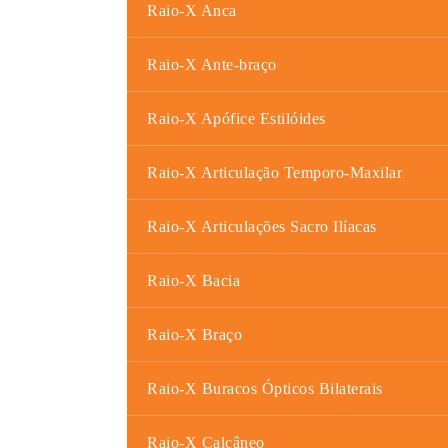
Raio-X Anca
Raio-X Ante-braço
Raio-X Apófice Estilóides
Raio-X Articulação Temporo-Maxilar
Raio-X Articulações Sacro Ilíacas
Raio-X Bacia
Raio-X Braço
Raio-X Buracos Ópticos Bilaterais
Raio-X Calcâneo