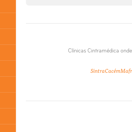
Clínicas Cintramédica onde
Sintra
Cacém
Maf