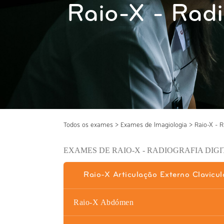
Raio-X - Radi
Todos os exames
>
Exames de Imagiologia
>
Raio-X - R
EXAMES DE RAIO-X - RADIOGRAFIA DIGI
Raio-X Articulação Externo Clavicul
Raio-X Abdómen