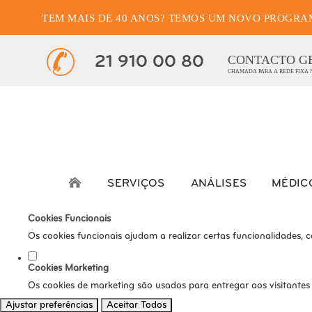
TEM MAIS DE 40 ANOS? TEMOS UM NOVO PROGRA
Defina as suas preferênci
Este website utiliza cookies estritamente necessários, analíticos e func
CONTACTO G
21 910 00 80
CHAMADA PARA A REDE FIXA
Consulte a nossa
política de privacidade e de Cookies
.
Cookies necessários (obrigatório)
Os cookies necessários são cruciais para as funções básicas do s
Cookies Analíticos
Os cookies analíticos são usados para entender como os visitante
SERVIÇOS
ANÁLISES
MÉDIC
tráfego, etc.
Cookies Funcionais
Os cookies funcionais ajudam a realizar certas funcionalidades, 
Cookies Marketing
Os cookies de marketing são usados para entregar aos visitantes
Ajustar preferências
Aceitar Todos