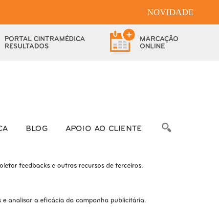
NOVIDADE
bsite.
PORTAL
CINTRAMÉDICA
MARCAÇÃO
das as funcionalidades.
RESULTADOS
ONLINE
bre as métricas do número de visitantes, taxa de rejeição, origem do
CA
BLOG
APOIO AO CLIENTE
letar feedbacks e outros recursos de terceiros.
e analisar a eficácia da campanha publicitária.