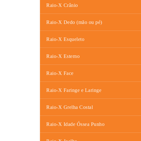
Raio-X Crânio
Raio-X Dedo (mão ou pé)
Raio-X Esqueleto
Raio-X Esterno
Raio-X Face
Raio-X Faringe e Laringe
Raio-X Grelha Costal
Raio-X Idade Óssea Punho