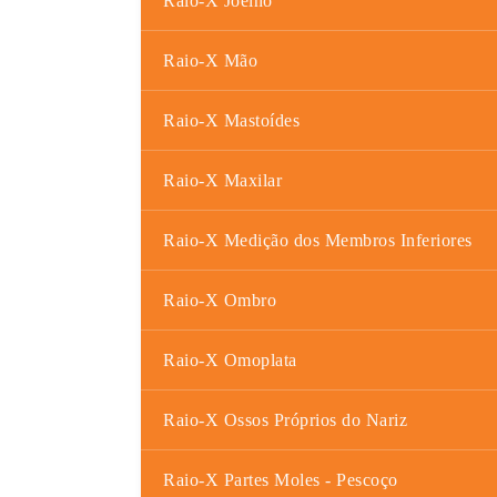
Raio-X Joelho
Raio-X Mão
Raio-X Mastoídes
Raio-X Maxilar
Raio-X Medição dos Membros Inferiores
Raio-X Ombro
Raio-X Omoplata
Raio-X Ossos Próprios do Nariz
Raio-X Partes Moles - Pescoço