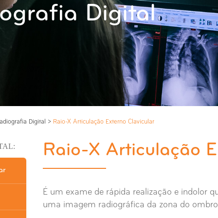
ografia Digital
adiografia Digital
>
Raio-X Articulação Externo Clavicular
Raio-X Articulação E
TAL:
ar
É um exame de rápida realização e indolor qu
uma imagem radiográfica da zona do ombro