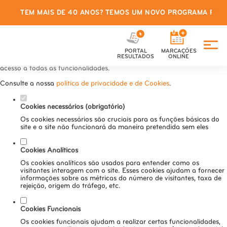
TEM MAIS DE 40 ANOS? TEMOS UM NOVO PROGRAMA PARA
Defina as suas preferências de
cookies para este website.
PORTAL
MARCAÇÕES
Este website utiliza cookies estritamente necessários, analíticos e
RESULTADOS
ONLINE
funcionais, para lhe oferecer uma boa experiência de navegação e
acesso a todas as funcionalidades.
Consulte a nossa
política de privacidade e de Cookies
.
Cookies necessários (obrigatório)
Os cookies necessários são cruciais para as funções básicas do
site e o site não funcionará da maneira pretendida sem eles
Cookies Analíticos
Os cookies analíticos são usados para entender como os
visitantes interagem com o site. Esses cookies ajudam a fornecer
informações sobre as métricas do número de visitantes, taxa de
rejeição, origem do tráfego, etc.
Cookies Funcionais
Os cookies funcionais ajudam a realizar certas funcionalidades,