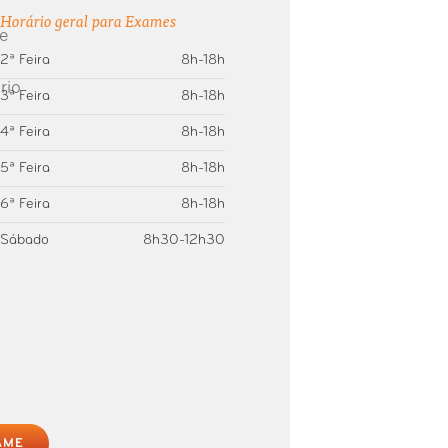
Horário geral para Exames
2ª Feira
8h-18h
3ª Feira
8h-18h
4ª Feira
8h-18h
5ª Feira
8h-18h
6ª Feira
8h-18h
Sábado
8h30-12h30
AME