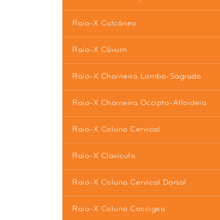
Raio-X Calcâneo
Raio-X Cávum
Raio-X Charneira Lombo-Sagrada
Raio-X Charneira Occipto-Atloideia
Raio-X Coluna Cervical
Raio-X Clavícula
Raio-X Coluna Cervical Dorsal
Raio-X Coluna Coccigea