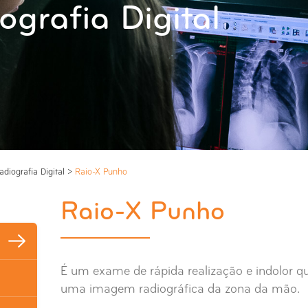
ografia Digital
adiografia Digital
>
Raio-X Punho
Raio-X Punho
É um exame de rápida realização e indolor qu
uma imagem radiográfica da zona da mão.