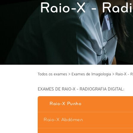
Raio-X - Radi
Todos os exames
>
Exames de Imagiologia
>
Raio-X - R
EXAMES DE RAIO-X - RADIOGRAFIA DIGITAL:
Raio-X Punho
Raio-X Abdómen