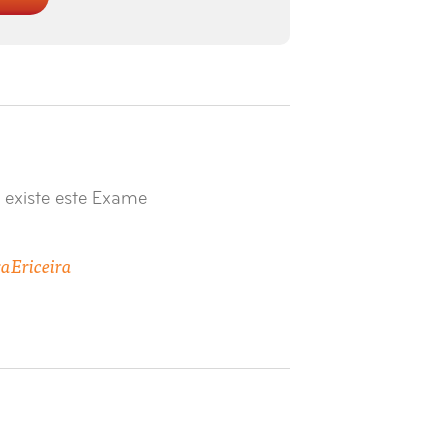
 existe este Exame
ra
Ericeira