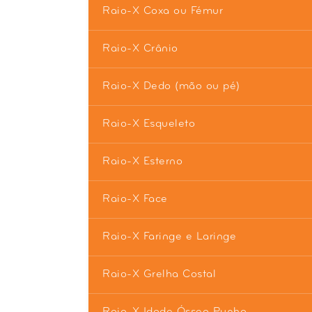
Raio-X Coxa ou Fémur
Raio-X Crânio
Raio-X Dedo (mão ou pé)
Raio-X Esqueleto
Raio-X Esterno
Raio-X Face
Raio-X Faringe e Laringe
Raio-X Grelha Costal
Raio-X Idade Óssea Punho