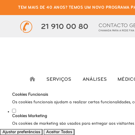
TEM MAIS DE 40 ANOS? TEMOS UM NOVO PROGRAMA P
Defina as suas preferênci
Este website utiliza cookies estritamente necessários, analíticos e func
CONTACTO G
21 910 00 80
CHAMADA PARA A REDE FIXA
Consulte a nossa
política de privacidade e de Cookies
.
Cookies necessários (obrigatório)
Os cookies necessários são cruciais para as funções básicas do s
Cookies Analíticos
Os cookies analíticos são usados para entender como os visitante
SERVIÇOS
ANÁLISES
MÉDIC
tráfego, etc.
Cookies Funcionais
Os cookies funcionais ajudam a realizar certas funcionalidades, 
Cookies Marketing
Os cookies de marketing são usados para entregar aos visitantes
Ajustar preferências
Aceitar Todos