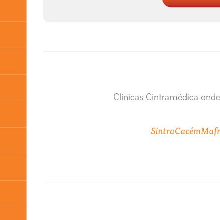
Clínicas Cintramédica onde
Sintra
Cacém
Maf