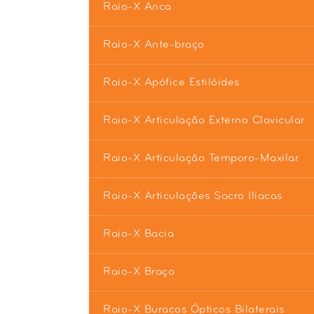
Raio-X Anca
Raio-X Ante-braço
Raio-X Apófice Estilóides
Raio-X Articulação Externo Clavicular
Raio-X Articulação Temporo-Maxilar
Raio-X Articulações Sacro Ilíacas
Raio-X Bacia
Raio-X Braço
Raio-X Buracos Ópticos Bilaterais