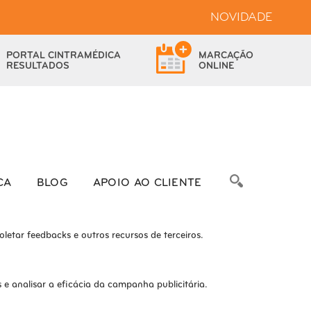
NOVIDADE
bsite.
PORTAL
CINTRAMÉDICA
MARCAÇÃO
das as funcionalidades.
RESULTADOS
ONLINE
bre as métricas do número de visitantes, taxa de rejeição, origem do
CA
BLOG
APOIO AO CLIENTE
letar feedbacks e outros recursos de terceiros.
e analisar a eficácia da campanha publicitária.