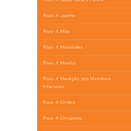
Raio-X Joelho
Raio-X Mão
Raio-X Mastoídes
Raio-X Maxilar
Raio-X Medição dos Membros
Inferiores
Raio-X Ombro
Raio-X Omoplata