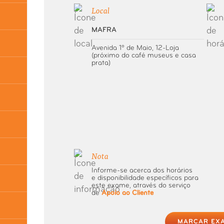
Local
MAFRA
Avenida 1º de Maio, 12-Loja
(próximo do café museus e casa
prata)
Nota
Informe-se acerca dos horários
e disponibilidade específicos para
este exame, através do serviço
de
Apoio ao Cliente
MARCAR EX