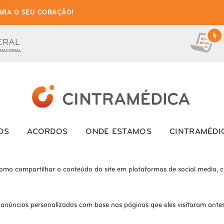
ARA O SEU CORAÇÃO!
as de cookies para este we
ionais, para lhe oferecer uma boa experiência de navegação e acesso a to
ERAL
 NACIONAL
ite e o site não funcionará da maneira pretendida sem eles
s interagem com o site. Esses cookies ajudam a fornecer informações so
OS
ACORDOS
ONDE ESTAMOS
CINTRAMÉDI
como compartilhar o conteúdo do site em plataformas de social media, co
 anúncios personalizados com base nas páginas que eles visitaram antes 