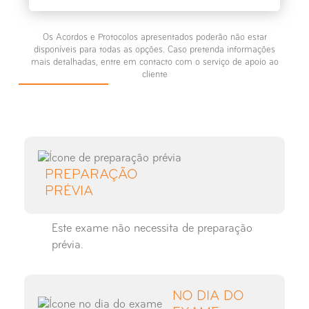
Raio-X Medição dos Membros
Inferiores
Os Acordos e Protocolos apresentados poderão não estar
disponíveis para todas as opções. Caso pretenda informações
mais detalhadas, entre em contacto com o serviço de apoio ao
Raio-X Ombro
cliente
Raio-X Omoplata
Raio-X Ossos Próprios do Nariz
PREPARAÇÃO
Raio-X Partes Moles - Pescoço
PRÉVIA
Raio-X Pé
Este exame não necessita de preparação
prévia.
Raio-X Punho
Raio-X Perna
NO DIA DO