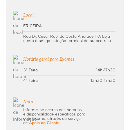
Raio-X Charneira Occipto-Atloideia
Local
Raio-X Coluna Cervical
ERICEIRA
Raio-X Clavícula
Rua Dr. César Raúl da Costa Andrade 1-A Loja
(junto à antiga estação terminal de autocarros)
Raio-X Coluna Cervical Dorsal
Horário geral para Exames
Raio-X Coluna Coccigea
3ª Feira
14h-17h30
4ª Feira
13h30-17h30
Raio-X Coluna Dorsal
Raio-X Coluna Extra-longa
Nota
Informe-se acerca dos horários
Raio-X Coluna Lombar
e disponibilidade específicos para
este exame, através do serviço
de
Apoio ao Cliente
Raio-X Coluna Lombo-Sagrada