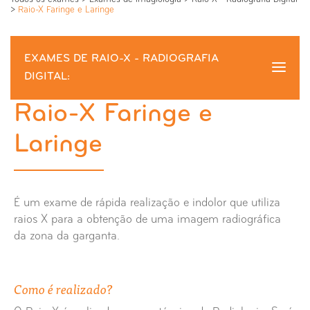
>
Raio-X Faringe e Laringe
EXAMES DE RAIO-X - RADIOGRAFIA
DIGITAL:
Raio-X Faringe e Laringe
Raio-X Faringe e
Laringe
Raio-X Abdómen
Raio-X Anca
É um exame de rápida realização e indolor que utiliza
Raio-X Ante-braço
raios X para a obtenção de uma imagem radiográfica
da zona da garganta.
Raio-X Apófice Estilóides
Como é realizado?
Raio-X Articulação Externo Clavicular