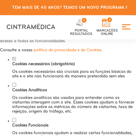
TEM MAIS DE 40 ANOS? TEMOS UM NOVO PROGRAMA PARA
Defina as suas preferências de
cookies para este website.
PORTAL
MARCAÇÕES
Este website utiliza cookies estritamente necessários, analíticos e
RESULTADOS
ONLINE
funcionais, para lhe oferecer uma boa experiência de navegação e
acesso a todas as funcionalidades.
Consulte a nossa
política de privacidade e de Cookies
.
Cookies necessários (obrigatório)
Os cookies necessários são cruciais para as funções básicas do
site e o site não funcionará da maneira pretendida sem eles
Cookies Analíticos
Os cookies analíticos são usados para entender como os
visitantes interagem com o site. Esses cookies ajudam a fornecer
informações sobre as métricas do número de visitantes, taxa de
rejeição, origem do tráfego, etc.
Cookies Funcionais
Os cookies funcionais ajudam a realizar certas funcionalidades,