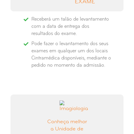
EXAME
Raio-X Seios Peri-Nasais
Receberá um talão de levantamento
Raio-X Sela Turca
com a data de entrega dos
resultados do exame.
Raio-X Tibio-Társica
Pode fazer o levantamento dos seus
exames em qualquer um dos locais
Raio-X Tórax
Cintramédica disponíveis, mediante o
pedido no momento da admissão.
Conheça melhor
a Unidade de