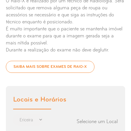
O Raio-X é realizado por um técnico de Radiologia. Será
solicitado que remova alguma peça de roupa ou
Raio-X Articulação Temporo-Maxilar
acessórios se necessário e que siga as instruções do
técnico enquanto é posicionado.
Raio-X Articulações Sacro Ilíacas
É muito importante que o paciente se mantenha imóvel
durante o exame para que a imagem gerada seja a
Raio-X Bacia
mais nítida possível.
Durante a realização do exame não deve deglutir.
Raio-X Braço
SAIBA MAIS SOBRE EXAMES DE RAIO-X
Raio-X Buracos Ópticos Bilaterais
Raio-X Calcâneo
Locais e Horários
Raio-X Cávum
Raio-X Charneira Lombo-Sagrada
Selecione um Local