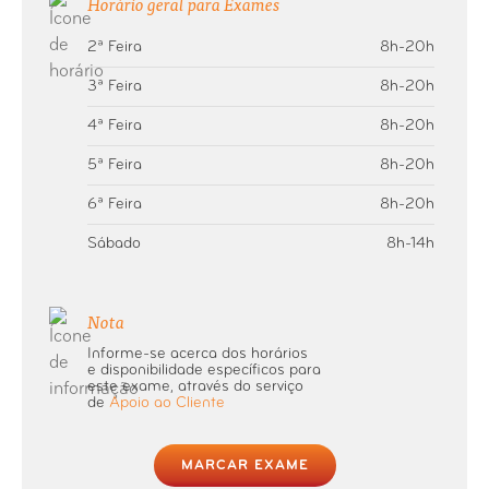
Horário geral para Exames
2ª Feira
8h-20h
Raio-X Coluna Total
3ª Feira
8h-20h
Raio-X Coluna Vertebral
4ª Feira
8h-20h
5ª Feira
8h-20h
Raio-X Cotovelo
6ª Feira
8h-20h
Raio-X Coxa ou Fémur
Sábado
8h-14h
Raio-X Crânio
Nota
Raio-X Dedo (mão ou pé)
Informe-se acerca dos horários
e disponibilidade específicos para
este exame, através do serviço
de
Apoio ao Cliente
Raio-X Esqueleto
Raio-X Esterno
MARCAR EXAME