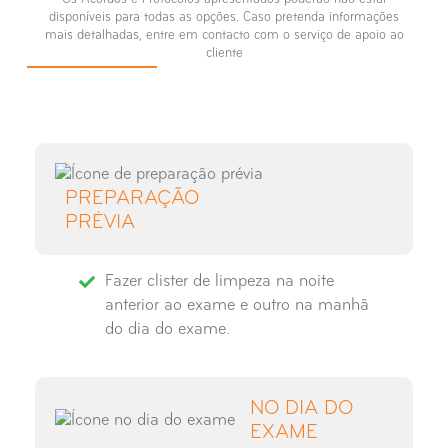
disponíveis para todas as opções. Caso pretenda informações
Raio-X Seios Peri-Nasais
mais detalhadas, entre em contacto com o serviço de apoio ao
cliente
Raio-X Sela Turca
Raio-X Tibio-Társica
Raio-X Tórax
PREPARAÇÃO
PRÉVIA
Fazer clister de limpeza na noite
anterior ao exame e outro na manhã
do dia do exame.
NO DIA DO
EXAME