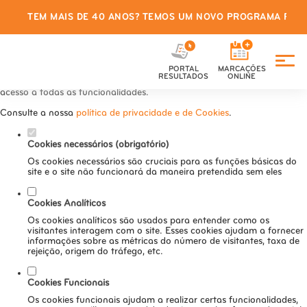
TEM MAIS DE 40 ANOS? TEMOS UM NOVO PROGRAMA PARA
Defina as suas preferências de
cookies para este website.
PORTAL
MARCAÇÕES
Este website utiliza cookies estritamente necessários, analíticos e
RESULTADOS
ONLINE
funcionais, para lhe oferecer uma boa experiência de navegação e
acesso a todas as funcionalidades.
Consulte a nossa
política de privacidade e de Cookies
.
Cookies necessários (obrigatório)
Os cookies necessários são cruciais para as funções básicas do
site e o site não funcionará da maneira pretendida sem eles
Cookies Analíticos
Os cookies analíticos são usados para entender como os
visitantes interagem com o site. Esses cookies ajudam a fornecer
informações sobre as métricas do número de visitantes, taxa de
rejeição, origem do tráfego, etc.
Cookies Funcionais
Os cookies funcionais ajudam a realizar certas funcionalidades,