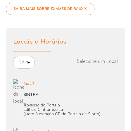
Raio-X Coluna Cervical
SAIBA MAIS SOBRE EXAMES DE RAIO-X
Raio-X Clavícula
Raio-X Coluna Cervical Dorsal
Locais e Horários
Raio-X Coluna Coccigea
Selecione um Local
Sintra
Raio-X Coluna Dorsal
Local
Raio-X Coluna Extra-longa
SINTRA
Raio-X Coluna Lombar
Travessa da Portela
Edifício Cintramédica
Raio-X Coluna Lombo-Sagrada
(junto à estação CP da Portela de Sintra)
Raio-X Coluna Sagrada