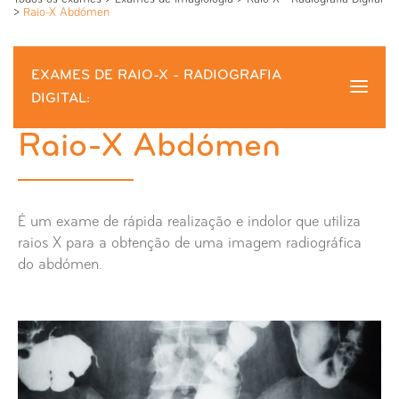
>
Raio-X Abdómen
EXAMES DE RAIO-X - RADIOGRAFIA
DIGITAL:
Raio-X Abdómen
Raio-X Abdómen
Raio-X Anca
É um exame de rápida realização e indolor que utiliza
Raio-X Ante-braço
raios X para a obtenção de uma imagem radiográfica
do abdómen.
Raio-X Apófice Estilóides
Raio-X Articulação Externo Clavicular
Raio-X Articulação Temporo-Maxilar