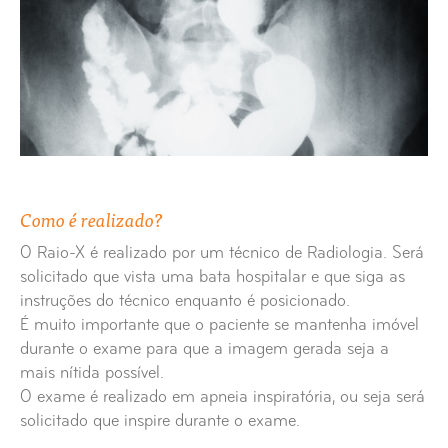
Raio-X Articulações Sacro Ilíacas
Raio-X Bacia
Raio-X Braço
Raio-X Buracos Ópticos Bilaterais
Como é realizado?
Raio-X Calcâneo
O Raio-X é realizado por um técnico de Radiologia. Será
solicitado que vista uma bata hospitalar e que siga as
Raio-X Cávum
instruções do técnico enquanto é posicionado.
É muito importante que o paciente se mantenha imóvel
durante o exame para que a imagem gerada seja a
Raio-X Charneira Lombo-Sagrada
mais nítida possível.
O exame é realizado em apneia inspiratória, ou seja será
Raio-X Charneira Occipto-Atloideia
solicitado que inspire durante o exame.