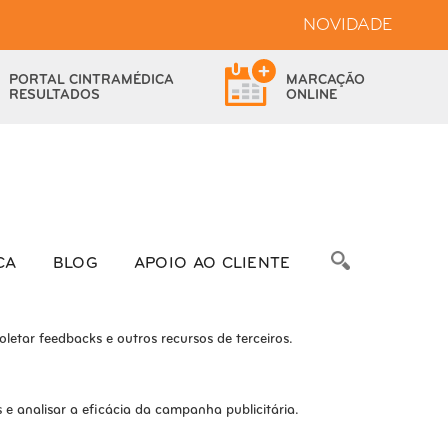
NOVIDADE
bsite.
PORTAL
CINTRAMÉDICA
MARCAÇÃO
das as funcionalidades.
RESULTADOS
ONLINE
bre as métricas do número de visitantes, taxa de rejeição, origem do
CA
BLOG
APOIO AO CLIENTE
letar feedbacks e outros recursos de terceiros.
e analisar a eficácia da campanha publicitária.