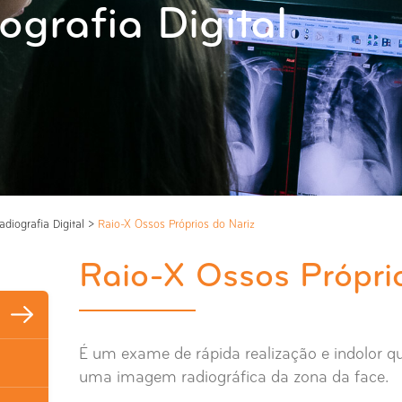
ografia Digital
adiografia Digital
>
Raio-X Ossos Próprios do Nariz
Raio-X Ossos Própri
É um exame de rápida realização e indolor qu
uma imagem radiográfica da zona da face.