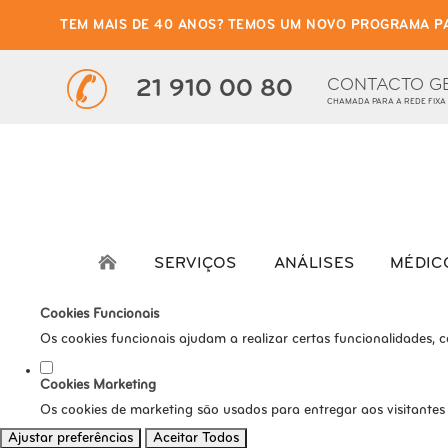
TEM MAIS DE 40 ANOS? TEMOS UM NOVO PROGRAMA P
Defina as suas preferênci
Este website utiliza cookies estritamente necessários, analíticos e func
CONTACTO G
21 910 00 80
CHAMADA PARA A REDE FIXA
Consulte a nossa
política de privacidade e de Cookies
.
Cookies necessários (obrigatório)
Os cookies necessários são cruciais para as funções básicas do s
Cookies Analíticos
Os cookies analíticos são usados para entender como os visitante
SERVIÇOS
ANÁLISES
MÉDIC
tráfego, etc.
Cookies Funcionais
Os cookies funcionais ajudam a realizar certas funcionalidades, 
Cookies Marketing
Os cookies de marketing são usados para entregar aos visitantes
Ajustar preferências
Aceitar Todos