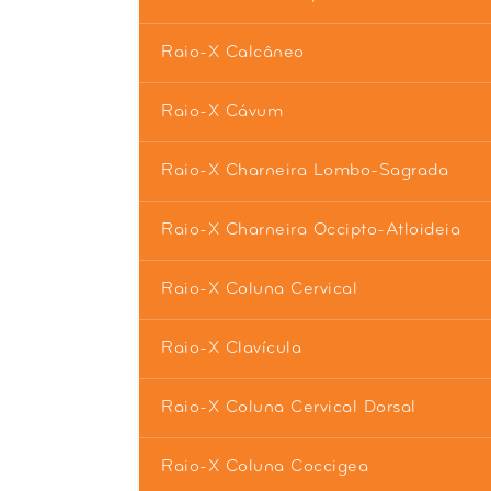
Raio-X Calcâneo
Raio-X Cávum
Raio-X Charneira Lombo-Sagrada
Raio-X Charneira Occipto-Atloideia
Raio-X Coluna Cervical
Raio-X Clavícula
Raio-X Coluna Cervical Dorsal
Raio-X Coluna Coccigea