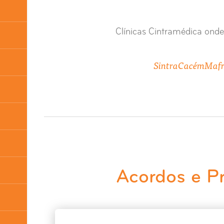
Clínicas Cintramédica onde
Sintra
Cacém
Maf
Acordos e P