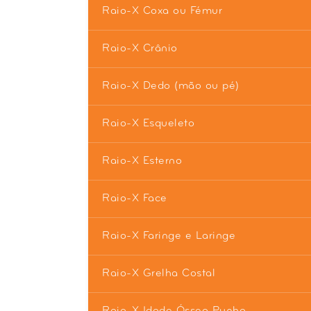
Raio-X Coxa ou Fémur
Raio-X Crânio
Raio-X Dedo (mão ou pé)
Raio-X Esqueleto
Raio-X Esterno
Raio-X Face
Raio-X Faringe e Laringe
Raio-X Grelha Costal
Raio-X Idade Óssea Punho