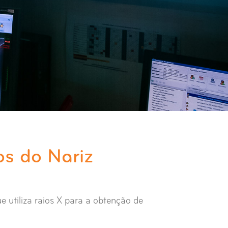
os do Nariz
e utiliza raios X para a obtenção de