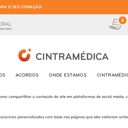
ARA O SEU CORAÇÃO!
as de cookies para este we
ionais, para lhe oferecer uma boa experiência de navegação e acesso a to
ERAL
 NACIONAL
ite e o site não funcionará da maneira pretendida sem eles
s interagem com o site. Esses cookies ajudam a fornecer informações so
OS
ACORDOS
ONDE ESTAMOS
CINTRAMÉDI
como compartilhar o conteúdo do site em plataformas de social media, co
 anúncios personalizados com base nas páginas que eles visitaram antes 