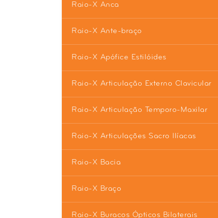
Raio-X Anca
Raio-X Ante-braço
Raio-X Apófice Estilóides
Raio-X Articulação Externo Clavicular
Raio-X Articulação Temporo-Maxilar
Raio-X Articulações Sacro Ilíacas
Raio-X Bacia
Raio-X Braço
Raio-X Buracos Ópticos Bilaterais