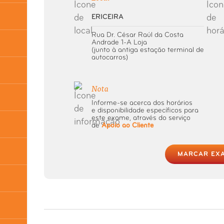
ERICEIRA
Rua Dr. César Raúl da Costa
Andrade 1-A Loja
(junto à antiga estação terminal de
autocarros)
Nota
Informe-se acerca dos horários
e disponibilidade específicos para
este exame, através do serviço
de
Apoio ao Cliente
MARCAR EX