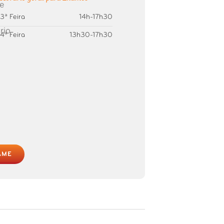
3ª Feira
14h-17h30
4ª Feira
13h30-17h30
AME