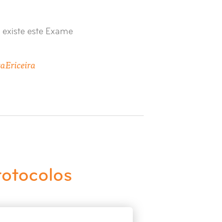
 existe este Exame
ra
Ericeira
rotocolos