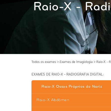
Raio-X - Radi
Todos os exames
>
Exames de Imagiologia
>
Raio-X - R
EXAMES DE RAIO-X - RADIOGRAFIA DIGITAL:
Raio-X Ossos Próprios do Nariz
Raio-X Abdómen