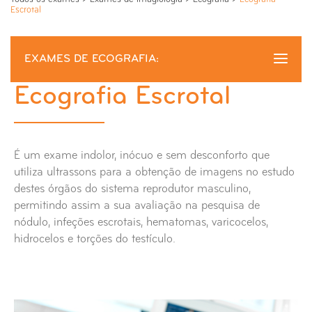
Escrotal
EXAMES DE ECOGRAFIA:
Ecografia Escrotal
Ecografia Escrotal
Ecografia Abdominal
É um exame indolor, inócuo e sem desconforto que
Ecografia da Tiróide
utiliza ultrassons para a obtenção de imagens no estudo
destes órgãos do sistema reprodutor masculino,
Ecografia para pesquisa de Refluxo
permitindo assim a sua avaliação na pesquisa de
Gastro-Esofágico (RGE)
nódulo, infeções escrotais, hematomas, varicocelos,
hidrocelos e torções do testículo.
Ecografia das Glândulas Salivares
Ecografia Ginecológica/Pélvica