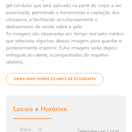
gel condutor que será aplicado na parte do corpo a ser
Ecografia Renal e Supra-renal
examinada, permitindo a transmissão e captação dos
ultrassons, e facilitando simultaneamente o
deslizamento da sonda sobre a pele.
Ecografia Pescoço
As imagens são observadas em tempo real pelo médico
que seleciona algumas dessas imagens para guardar e
Ecografia Vesical
posteriormente imprimir. Estas imagens serão depois
entregues ao utente, acompanhadas do respetivo
relatório.
SAIBA MAIS SOBRE EXAMES DE ECOGRAFIA
Locais e Horários
Selecione um Local