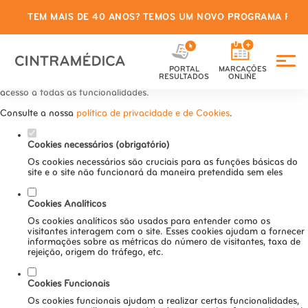
TEM MAIS DE 40 ANOS? TEMOS UM NOVO PROGRAMA PARA
Defina as suas preferências de
cookies para este website.
PORTAL
MARCAÇÕES
Este website utiliza cookies estritamente necessários, analíticos e
RESULTADOS
ONLINE
funcionais, para lhe oferecer uma boa experiência de navegação e
acesso a todas as funcionalidades.
Consulte a nossa
política de privacidade e de Cookies
.
Cookies necessários (obrigatório)
Os cookies necessários são cruciais para as funções básicas do
site e o site não funcionará da maneira pretendida sem eles
Cookies Analíticos
Os cookies analíticos são usados para entender como os
visitantes interagem com o site. Esses cookies ajudam a fornecer
informações sobre as métricas do número de visitantes, taxa de
rejeição, origem do tráfego, etc.
Cookies Funcionais
Os cookies funcionais ajudam a realizar certas funcionalidades,