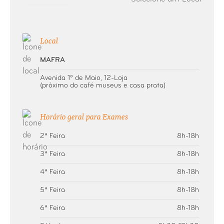
Local
MAFRA
Avenida 1º de Maio, 12-Loja
(próximo do café museus e casa prata)
Horário geral para Exames
2ª Feira
8h-18h
3ª Feira
8h-18h
4ª Feira
8h-18h
5ª Feira
8h-18h
6ª Feira
8h-18h