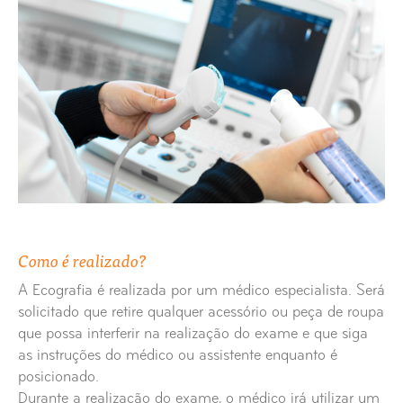
Suprapúbica
Ecografia Ginecológica/Pélvica com
Sonda Endovaginal
Ecografia Mamária
Ecografia Partes Moles
Ecografia Osteoarticular e
Músculoesquelética
Como é realizado?
A Ecografia é realizada por um médico especialista. Será
Ecografia Peniana
solicitado que retire qualquer acessório ou peça de roupa
que possa interferir na realização do exame e que siga
Ecografia Prostática Suprapúbica
as instruções do médico ou assistente enquanto é
posicionado.
Ecografia Prostática Transrectal
Durante a realização do exame, o médico irá utilizar um