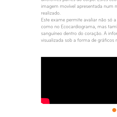
imagem movível apresentada num m
realizado.
Este exame permite avaliar não só a
como no Ecocardiograma, mas també
sanguíneo dentro do coração. A inf
visualizada sob a forma de gráficos 