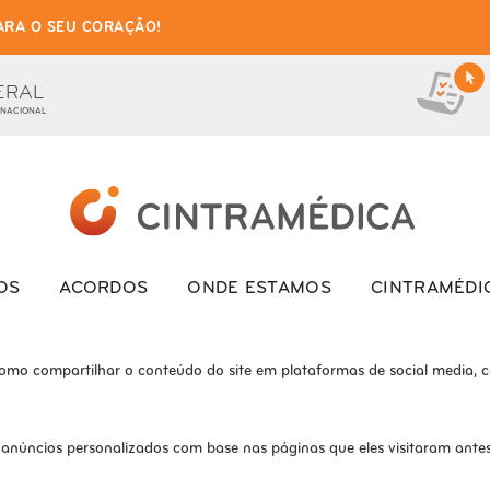
ARA O SEU CORAÇÃO!
as de cookies para este we
ionais, para lhe oferecer uma boa experiência de navegação e acesso a to
ERAL
 NACIONAL
ite e o site não funcionará da maneira pretendida sem eles
s interagem com o site. Esses cookies ajudam a fornecer informações so
OS
ACORDOS
ONDE ESTAMOS
CINTRAMÉDI
como compartilhar o conteúdo do site em plataformas de social media, co
 anúncios personalizados com base nas páginas que eles visitaram antes 