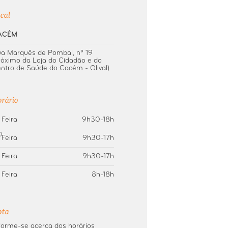
cal
ACÉM
a Marquês de Pombal, nº 19
róximo da Loja do Cidadão e do
ntro de Saúde do Cacém - Olival)
rário
 Feira
9h30-18h
 Feira
9h30-17h
 Feira
9h30-17h
 Feira
8h-18h
ota
forme-se acerca dos horários