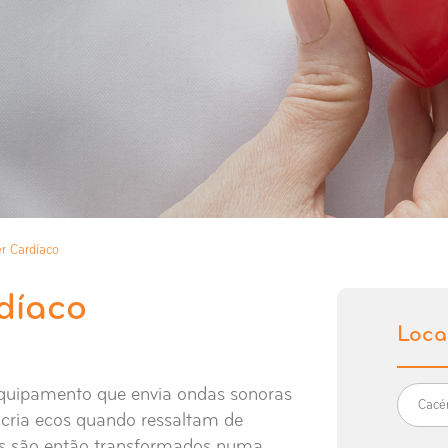
r Cardíaco
díaco
Loca
equipamento que envia ondas sonoras
Cac
e cria ecos quando ressaltam de
cos são então transformados numa