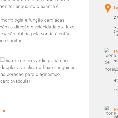
onitor enquanto o exame é
Lo
C
 morfologia e função cardíacas
m a direção e velocidade do fluxo
Ru
(p
ormação obtida pela sonda é então
Ce
no monitor.
Ho
2ª
3ª
4ª
5ª
N
In