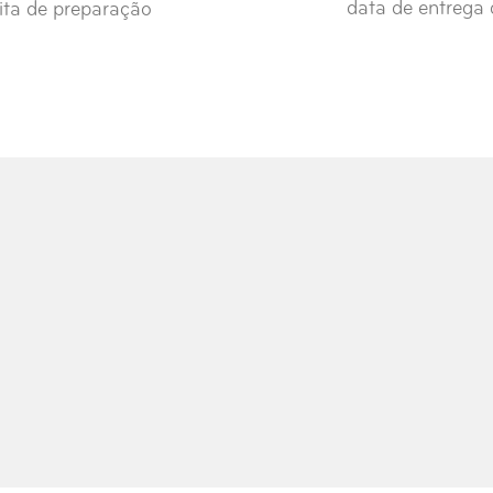
data de entrega 
ita de preparação