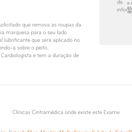
e 
es
d
solicitado que remova as roupas da
uma marquesa para o seu lado
l lubrificante que será aplicado no
ndo-a sobre o peito.
Cardiologista e tem a duração de
Clínicas Cintramédica onde existe este Exame
ém-Estação
Mem Martins
Mafra
Ericeira
S. João do Estoril