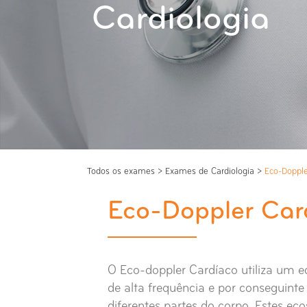
Cardiologia
Todos os exames
>
Exames de Cardiologia
>
Eco-Dopple
Eco-Doppler Car
O Eco-doppler Cardíaco utiliza um 
de alta frequência e por conseguint
diferentes partes do corpo. Estes e