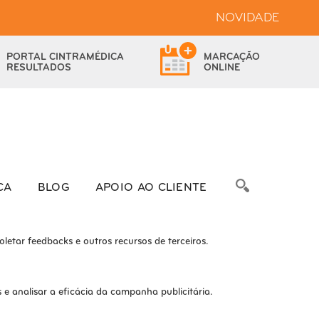
NOVIDADE
bsite.
PORTAL
CINTRAMÉDICA
MARCAÇÃO
das as funcionalidades.
RESULTADOS
ONLINE
bre as métricas do número de visitantes, taxa de rejeição, origem do
CA
BLOG
APOIO AO CLIENTE
letar feedbacks e outros recursos de terceiros.
e analisar a eficácia da campanha publicitária.