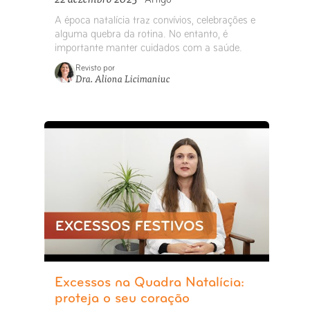
Artigo
A época natalícia traz convívios, celebrações e
alguma quebra da rotina. No entanto, é
importante manter cuidados com a saúde.
Revisto por
Dra. Aliona Licimaniuc
Excessos na Quadra Natalícia:
proteja o seu coração