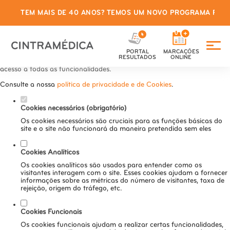
TEM MAIS DE 40 ANOS? TEMOS UM NOVO PROGRAMA PARA
Defina as suas preferências de
cookies para este website.
PORTAL
MARCAÇÕES
Este website utiliza cookies estritamente necessários, analíticos e
RESULTADOS
ONLINE
funcionais, para lhe oferecer uma boa experiência de navegação e
acesso a todas as funcionalidades.
Consulte a nossa
política de privacidade e de Cookies
.
Cookies necessários (obrigatório)
Os cookies necessários são cruciais para as funções básicas do
site e o site não funcionará da maneira pretendida sem eles
Cookies Analíticos
Os cookies analíticos são usados para entender como os
visitantes interagem com o site. Esses cookies ajudam a fornecer
informações sobre as métricas do número de visitantes, taxa de
rejeição, origem do tráfego, etc.
Cookies Funcionais
Os cookies funcionais ajudam a realizar certas funcionalidades,