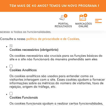
TEM MAIS DE 40 ANOS? TEMOS UM NOVO PROGRAMA PARA
Defina as suas preferências de
cookies para este website.
PORTAL
MARCAÇÕES
Este website utiliza cookies estritamente necessários, analíticos e
RESULTADOS
ONLINE
funcionais, para lhe oferecer uma boa experiência de navegação e
acesso a todas as funcionalidades.
Consulte a nossa
política de privacidade e de Cookies
.
Cookies necessários (obrigatório)
Os cookies necessários são cruciais para as funções básicas do
site e o site não funcionará da maneira pretendida sem eles
Cookies Analíticos
Os cookies analíticos são usados para entender como os
visitantes interagem com o site. Esses cookies ajudam a fornecer
informações sobre as métricas do número de visitantes, taxa de
rejeição, origem do tráfego, etc.
Cookies Funcionais
Os cookies funcionais ajudam a realizar certas funcionalidades,